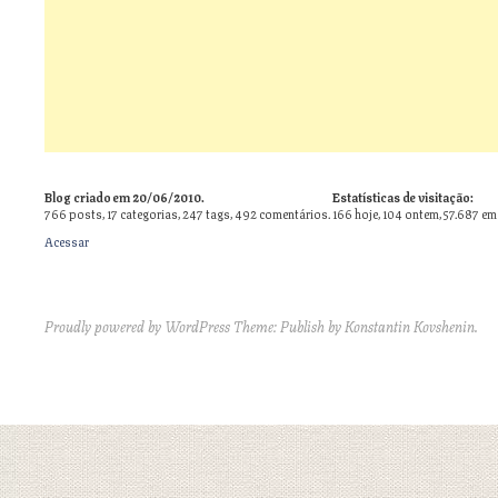
Blog criado em 20/06/2010.
Estatísticas de visitação:
766
posts,
17
categorias,
247
tags,
492
comentários.
166 hoje, 104 ontem, 57.687 em
Acessar
Proudly powered by WordPress
Theme: Publish by
Konstantin Kovshenin
.