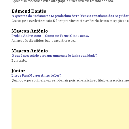
Apoiadíssimo, nossa velha ortographia nunca devceria ter sido abolida.
Edmond Dantés
A Questão do Racismo no Legendarium de Tolkien e o Fanatismo dos Seguidor
Gratos pelo excelente ensaio. E é sempre refrescante verificar há felizes excepções a 
Maycon Antônio
on
Projeto Anime 2020 — Como me Tornei Otaku aos 47
Animes são divertidos, basta encontrar o seu.
Maycon Antônio
on
O que é necessário para que uma canção tenha qualidade?
Bom texto.
Júnior
Livros Para Morrer Antes de Ler?
Quando vi pela primeira vez, eu ri demais pois achei a lista e o título engraçadíssimos