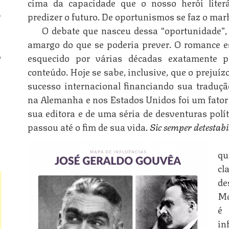
cima da capacidade que o nosso herói literá
predizer o futuro. De oportunismos se faz o mark
.
O debate que nasceu dessa “oportunidade”,
n
amargo do que se poderia prever. O romance es
esquecido por várias décadas exatamente p
o
conteúdo. Hoje se sabe, inclusive, que o prejuíz
sucesso internacional financiando sua traduçã
n
na Alemanha e nos Estados Unidos foi um fator 
sua editora e de uma séria de desventuras polít
passou até o fim de sua vida.
Sic semper detestabi
n
qu
c
de
Mo
é
in