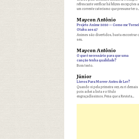
refrescante verificar há felizes excepções a
um corrente catecismo que presume ter o..
Maycon Antônio
o
Projeto Anime 2020 — Como me Tornei
Otaku aos 47
Animes são divertidos, basta encontrar 
seu.
Maycon Antônio
o
O que é necessário para que uma
canção tenha qualidade?
Bom texto.
Júnior
o
Livros Para Morrer Antes de Ler?
Quando vi pela primeira vez, eu ri demais
pois achei a lista e o título
engraçadíssimos. Pena que a Revista...