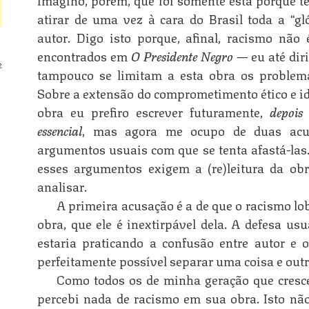
atirar de uma vez à cara do Brasil toda a “gl
autor. Digo isto porque, afinal, racismo não
encontrados em
O Presidente Negro
— eu até dir
2
tampouco se limitam a esta obra os problema
Sobre a extensão do comprometimento ético e id
obra eu prefiro escrever futuramente,
depois
essencial
, mas agora me ocupo de duas acus
argumentos usuais com que se tenta afastá-la
esses argumentos exigem a (re)leitura da o
analisar.
A primeira acusação é a de que o racismo l
obra, que ele é inextirpável dela. A defesa us
estaria praticando a confusão entre autor e 
perfeitamente possível separar uma coisa e outr
Como todos os de minha geração que cresc
percebi nada de racismo em sua obra. Isto não