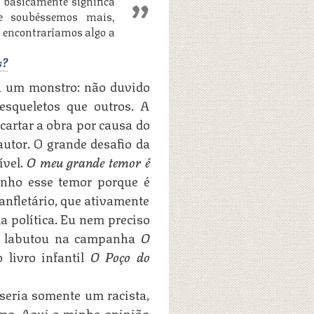
 basicamente significa
e soubéssemos mais,
 encontraríamos algo a
s?
rá um monstro: não duvido
esqueletos que outros. A
cartar a obra por causa do
autor. O grande desafio da
ível.
O meu grande temor é
enho esse temor porque é
nfletário, que ativamente
 política. Eu nem preciso
le labutou na campanha
O
 livro infantil
O Poço do
seria somente um racista,
mo. Aqui a minha opinião