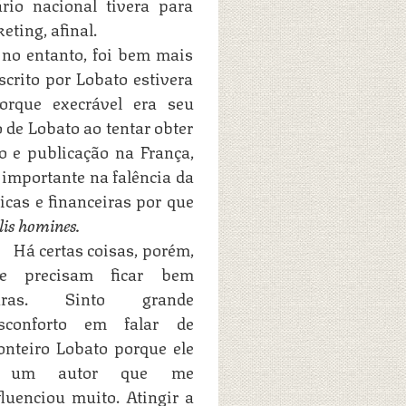
rio nacional tivera para
eting, afinal.
 no entanto, foi bem mais
crito por Lobato estivera
orque execrável era seu
o de Lobato ao tentar obter
o e publicação na França,
importante na falência da
icas e financeiras por que
lis homines.
Há certas coisas, porém,
e precisam ficar bem
laras. Sinto grande
sconforto em falar de
nteiro Lobato porque ele
 um autor que me
fluenciou muito. Atingir a