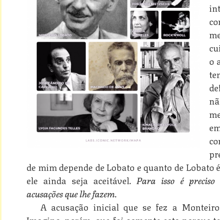
in
co
me
cu
o 
te
de
nã
m
em
co
pr
de mim depende de Lobato e quanto de Lobato é 
ele ainda seja aceitável.
Para isso é preciso
acusações que lhe fazem.
A acusação inicial que se fez a Monteiro 
Imagino, porém, que foi somente esta porque te