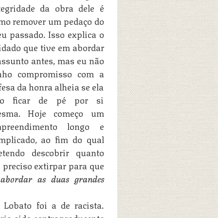
tegridade da obra dele é
mo remover um pedaço do
u passado. Isso explica o
idado que tive em abordar
assunto antes, mas eu não
nho compromisso com a
fesa da honra alheia se ela
o ficar de pé por si
esma. Hoje começo um
preendimento longo e
mplicado, ao fim do qual
etendo descobrir quanto
preciso extirpar para que
 abordar as duas grandes
Lobato foi a de racista.
ria sido contraproducente