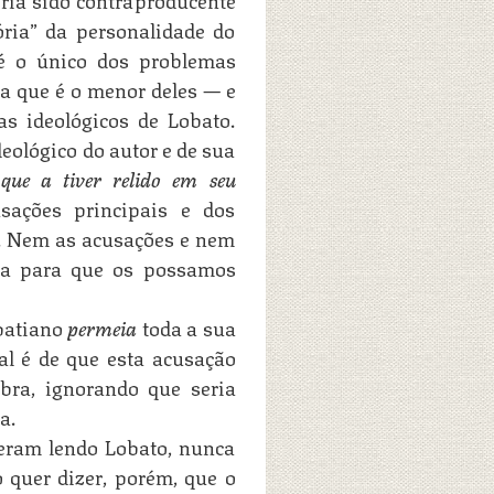
ória” da personalidade do
 é o único dos problemas
ia que é o menor deles — e
s ideológicos de Lobato.
eológico do autor e de sua
 que a tiver relido em seu
ações principais e dos
s. Nem as acusações e nem
bra para que os possamos
obatiano
permeia
toda a sua
ual é de que esta acusação
obra, ignorando que seria
a.
eram lendo Lobato, nunca
 quer dizer, porém, que o