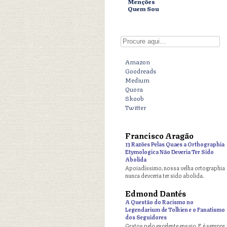
Menções
Quem Sou
Digite aqui
Amazon
Goodreads
Medium
Quora
Skoob
Twitter
Francisco Aragão
o
13 Razões Pelas Quaes a Orthographia
Etymologica Não Deveria Ter Sido
Abolida
Apoiadíssimo, nossa velha ortographia
nunca devceria ter sido abolida.
Edmond Dantés
o
A Questão do Racismo no
Legendarium de Tolkien e o Fanatismo
dos Seguidores
Gratos pelo excelente ensaio. E é sempre