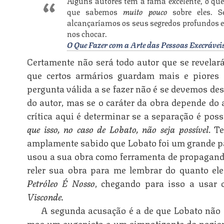
Alguns autores têm a fama excelente, o que
que sabemos
muito pouco
sobre eles. S
alcançaríamos os seus segredos profundos e
nos chocar.
O Que Fazer com a Arte das Pessoas Execrávei
Certamente não será todo autor que se revela
que certos armários guardam mais e piores 
pergunta válida a se fazer não é se devemos des
do autor, mas se o caráter da obra depende do 
crítica aqui é determinar se a separação é poss
que isso, no caso de Lobato, não seja possível
. T
amplamente sabido que Lobato foi um grande pa
usou a sua obra como ferramenta de propaganda
reler sua obra para me lembrar do quanto e
Petróleo É Nosso
, chegando para isso a usar o
Visconde.
A segunda acusação é a de que Lobato não 
mas um eugenista e um simpatizante do nazis