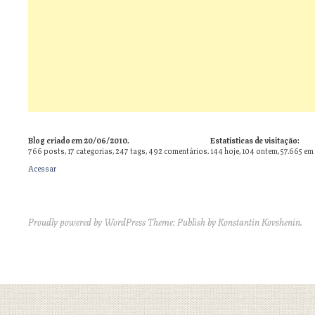
Blog criado em 20/06/2010.
Estatísticas de visitação:
766
posts,
17
categorias,
247
tags,
492
comentários.
144 hoje, 104 ontem, 57.665 em
Acessar
Proudly powered by WordPress
Theme: Publish by
Konstantin Kovshenin
.