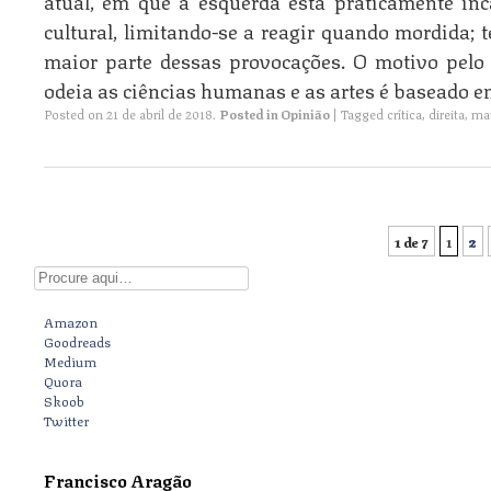
atual, em que a esquerda está praticamente inc
cultural, limitando-se a reagir quando mordida; t
maior parte dessas provocações. O motivo pelo 
odeia as ciências humanas e as artes é baseado e
Posted on
21 de abril de 2018
.
Posted in
Opinião
|
Tagged
crítica
,
direita
,
ma
1 de 7
1
2
Post navigation
Digite aqui
Amazon
Goodreads
Medium
Quora
Skoob
Twitter
Francisco Aragão