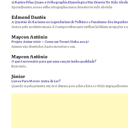
13 Razões Pelas Quaes a Orthographia Etymologica Não Deveria Ter Sido Aboli
Apoiadíssimo, nossa velha ortographia nunca devceria ter sido abolida.
Edmond Dantés
A Questão do Racismo no Legendarium de Tolkien e o Fanatismo dos Seguidor
Gratos pelo excelente ensaio. E é sempre refrescante verificar há felizes excepções a 
Maycon Antônio
on
Projeto Anime 2020 — Como me Tornei Otaku aos 47
Animes são divertidos, basta encontrar o seu.
Maycon Antônio
on
O que é necessário para que uma canção tenha qualidade?
Bom texto.
Júnior
Livros Para Morrer Antes de Ler?
Quando vi pela primeira vez, eu ri demais pois achei a lista e o título engraçadíssimos