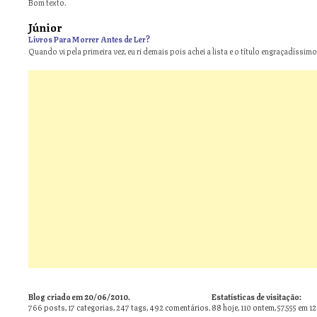
Bom texto.
Júnior
Livros Para Morrer Antes de Ler?
Quando vi pela primeira vez, eu ri demais pois achei a lista e o título engraçadíssimos
Blog criado em 20/06/2010.
Estatísticas de visitação:
766
posts,
17
categorias,
247
tags,
492
comentários.
88 hoje, 110 ontem, 57.555 em 1