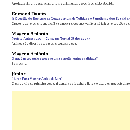
Apoiadíssimo, nossa velha ortographia nunca devceria ter sido abolida.
Edmond Dantés
A Questão do Racismo no Legendarium de Tolkien e o Fanatismo dos Seguidor
Gratos pelo excelente ensaio. E é sempre refrescante verificar há felizes excepções a 
Maycon Antônio
on
Projeto Anime 2020 — Como me Tornei Otaku aos 47
Animes são divertidos, basta encontrar o seu.
Maycon Antônio
on
O que é necessário para que uma canção tenha qualidade?
Bom texto.
Júnior
Livros Para Morrer Antes de Ler?
Quando vi pela primeira vez, eu ri demais pois achei a lista e o título engraçadíssimos