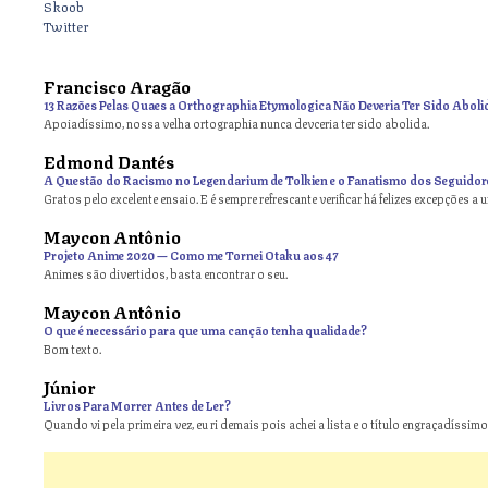
Skoob
Twitter
Francisco Aragão
13 Razões Pelas Quaes a Orthographia Etymologica Não Deveria Ter Sido Aboli
Apoiadíssimo, nossa velha ortographia nunca devceria ter sido abolida.
Edmond Dantés
A Questão do Racismo no Legendarium de Tolkien e o Fanatismo dos Seguidor
Gratos pelo excelente ensaio. E é sempre refrescante verificar há felizes excepções a 
Maycon Antônio
on
Projeto Anime 2020 — Como me Tornei Otaku aos 47
Animes são divertidos, basta encontrar o seu.
Maycon Antônio
on
O que é necessário para que uma canção tenha qualidade?
Bom texto.
Júnior
Livros Para Morrer Antes de Ler?
Quando vi pela primeira vez, eu ri demais pois achei a lista e o título engraçadíssimos