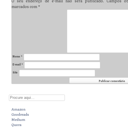
O seu endereço de e-mail não será publicado.
Campos obr
marcados com
*
Nome
*
E-mail
*
Site
Digite aqui
Amazon
Goodreads
Medium
Quora