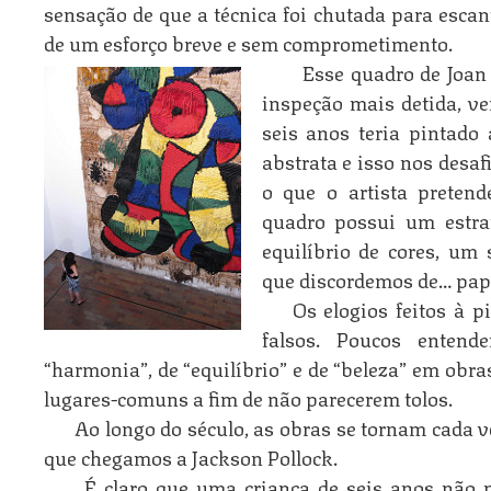
sensação de que a técnica foi chutada para escant
de um esforço breve e sem comprometimento.
Esse quadro de Joa
inspeção mais detida, v
seis anos teria pintado
abstrata e isso nos desaf
o que o artista pretend
quadro possui um estr
equilíbrio de cores, um
que discordemos de… pap
Os elogios feitos à 
falsos. Poucos enten
“harmonia”, de “equilíbrio” e de “beleza” em obra
lugares-comuns a fim de não parecerem tolos.
Ao longo do século, as obras se tornam cada ve
que chegamos a Jackson Pollock.
É claro que uma criança de seis anos não p