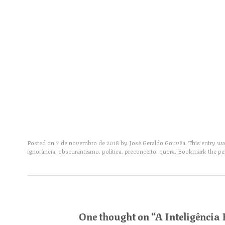
Posted on
7 de novembro de 2018
by
José Geraldo Gouvêa
. This entry w
ignorância
,
obscurantismo
,
política
,
preconceito
,
quora
. Bookmark the
pe
Post navigation
One thought on “
A Inteligência 