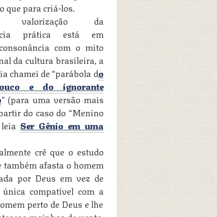
o que para criá-los.
a valorização da
ência prática está em
 consonância com o mito
al da cultura brasileira, a
ia chamei de “parábola d
o
louco e do ignorante
o
” (para uma versão mais
 partir do caso do “Menino
 leia
Ser Gênio em uma
nalmente crê que o estudo
que também afasta o homem
 dada por Deus em vez de
a única compatível com a
omem perto de Deus e lhe
xotescos moinhos de vento.