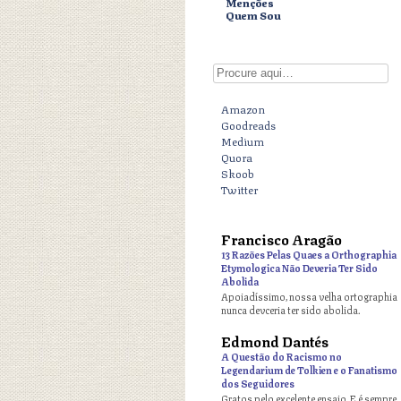
Menções
Quem Sou
Digite aqui
Amazon
Goodreads
Medium
Quora
Skoob
Twitter
Francisco Aragão
o
13 Razões Pelas Quaes a Orthographia
Etymologica Não Deveria Ter Sido
Abolida
Apoiadíssimo, nossa velha ortographia
nunca devceria ter sido abolida.
Edmond Dantés
o
A Questão do Racismo no
Legendarium de Tolkien e o Fanatismo
dos Seguidores
Gratos pelo excelente ensaio. E é sempre