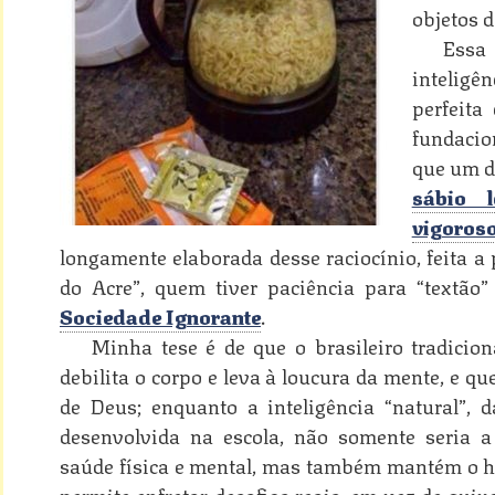
objetos d
Ess
intelig
perfeita
fundacion
que um d
sábio 
vigoros
longamente elaborada desse raciocínio, feita a
do Acre”, quem tiver paciência para “textão”
Sociedade Ignorante
.
Minha tese é de que o brasileiro tradicio
debilita o corpo e leva à loucura da mente, e 
de Deus; enquanto a inteligência “natural”,
desenvolvida na escola, não somente seria 
saúde física e mental, mas também mantém o h
permite enfretar desafios reais, em vez de qui