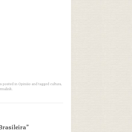
as posted in
Opinião
and tagged
cultura
,
rmalink
.
Brasileira
”