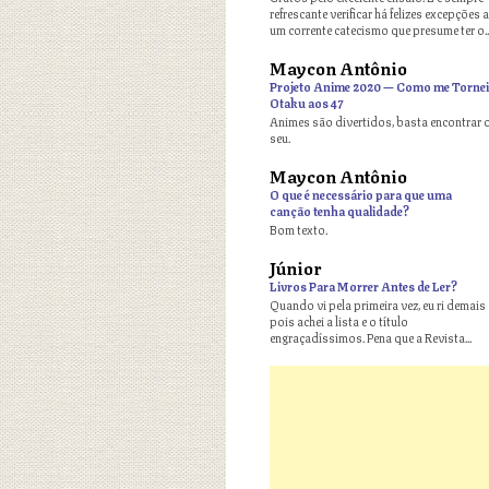
refrescante verificar há felizes excepções a
um corrente catecismo que presume ter o..
Maycon Antônio
o
Projeto Anime 2020 — Como me Tornei
Otaku aos 47
Animes são divertidos, basta encontrar 
seu.
Maycon Antônio
o
O que é necessário para que uma
canção tenha qualidade?
Bom texto.
Júnior
o
Livros Para Morrer Antes de Ler?
Quando vi pela primeira vez, eu ri demais
pois achei a lista e o título
engraçadíssimos. Pena que a Revista...