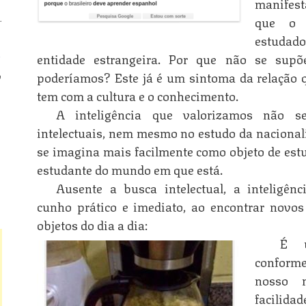
manifest
que o b
.
estuda
n
entidade estrangeira. Por que não se su
poderíamos? Este já é um sintoma da relação 
o
tem com a cultura e o conhecimento.
A inteligência que valorizamos não s
n
intelectuais, nem mesmo no estudo da nacionalid
se imagina mais facilmente como objeto de est
estudante do mundo em que está.
n
Ausente a busca intelectual, a inteligênc
cunho prático e imediato, ao encontrar novos
objetos do dia a dia:
É u
conforme
nosso 
facilid