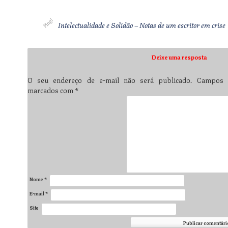
Intelectualidade e Solidão – Notas de um escritor em crise
Deixe uma resposta
O seu endereço de e-mail não será publicado.
Campos o
marcados com
*
Nome
*
E-mail
*
Site