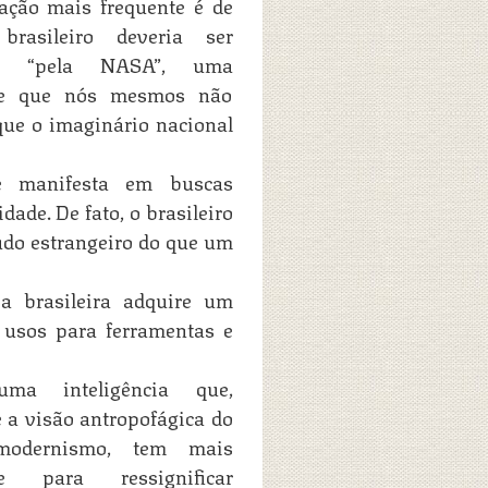
ação mais frequente é de
rasileiro deveria ser
do “pela NASA”, uma
põe que nós mesmos não
que o imaginário nacional
e manifesta em buscas
ade. De fato, o brasileiro
udo estrangeiro do que um
ia brasileira adquire um
 usos para ferramentas e
ma inteligência que,
 a visão antropofágica do
modernismo, tem mais
ade para ressignificar