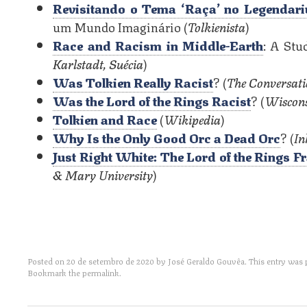
Revisitando o Tema ‘Raça’ no Legendari
um Mundo Imaginário (
Tolkienista
)
Race and Racism in Middle-Earth
: A Stu
Karlstadt, Suécia
)
Was Tolkien Really Racist
? (
The Conversat
Was the Lord of the Rings Racist
? (
Wiscons
Tolkien and Race
(
Wikipedia
)
Why Is the Only Good Orc a Dead Orc
? (
In
Just Right White: The Lord of the Rings
& Mary University
)
Posted on
20 de setembro de 2020
by
José Geraldo Gouvêa
. This entry was
Bookmark the
permalink
.