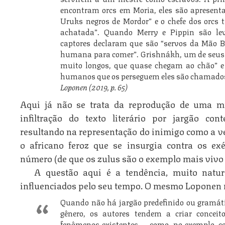
encontram orcs em Moria, eles são apresent
Uruks negros de Mordor” e o chefe dos orcs 
achatada”. Quando Merry e Pippin são lev
captores declaram que são “servos da Mão 
humana para comer”. Grishnákh, um de seus c
muito longos, que quase chegam ao chão” e
humanos que os perseguem eles são chamados 
Loponen (2019, p. 65)
Aqui já não se trata da reprodução de uma m
infiltração do texto literário por jargão co
resultando na representação do inimigo como a ver
o africano feroz que se insurgia contra os exé
número (de que os zulus são o exemplo mais vivo 
A questão aqui é a tendência, muito natur
influenciados pelo seu tempo. O mesmo Loponen n
Quando não há jargão predefinido ou gramáti
gênero, os autores tendem a criar conceit
fenômenos existentes — como, no exemplo, con