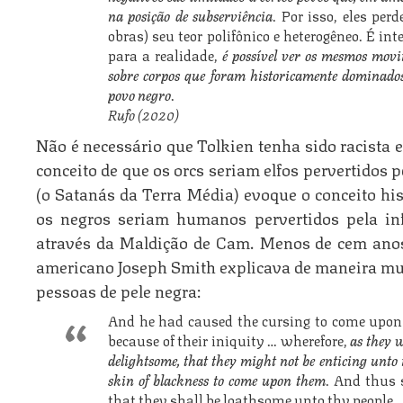
na posição de subserviência
. Por isso, eles pe
obras) seu teor polifônico e heterogêneo. É int
para a realidade,
é possível ver os mesmos movi
sobre corpos que foram historicamente dominados
povo negro
.
Rufo (2020)
Não é necessário que Tolkien tenha sido racista 
conceito de que os orcs seriam elfos pervertidos 
(o Satanás da Terra Média) evoque o conceito hi
os negros seriam humanos pervertidos pela in
através da Maldição de Cam. Menos de cem anos
americano Joseph Smith explicava de maneira mu
pessoas de pele negra:
And he had caused the cursing to come upon 
because of their iniquity … wherefore,
as they w
delightsome, that they might not be enticing unto
skin of blackness to come upon them
. And thus 
that they shall be loathsome unto thy people.