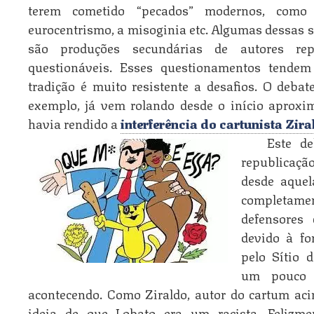
terem cometido “pecados” modernos, como
eurocentrismo, a misoginia etc. Algumas dessas s
são produções secundárias de autores re
questionáveis. Esses questionamentos tendem
tradição é muito resistente a desafios. O deba
exemplo, já vem rolando desde o início aprox
havia rendido a
interferência do cartunista Zira
Este de
republicaçã
desde aque
completam
defensores
devido à fo
pelo Sítio 
um pouco 
acontecendo. Como Ziraldo, autor do cartum aci
ideia de que Lobato era um racista. Feliz