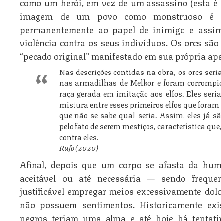
como um herói, em vez de um assassino (esta é a 
imagem de um povo como monstruoso é u
permanentemente ao papel de inimigo e assim 
violência contra os seus indivíduos. Os orcs s
“pecado original” manifestado em sua própria apa
Nas descrições contidas na obra, os orcs ser
nas armadilhas de Melkor e foram corrompi
raça gerada em imitação aos elfos. Eles se
mistura entre esses primeiros elfos que foram 
que não se sabe qual seria. Assim, eles já 
pelo fato de serem mestiços, característica que,
contra eles.
Rufo (2020)
Afinal, depois que um corpo se afasta da hum
aceitável ou até necessária — sendo freque
justificável empregar meios excessivamente dolo
não possuem sentimentos. Historicamente exi
negros teriam uma alma e até hoje há tentativ