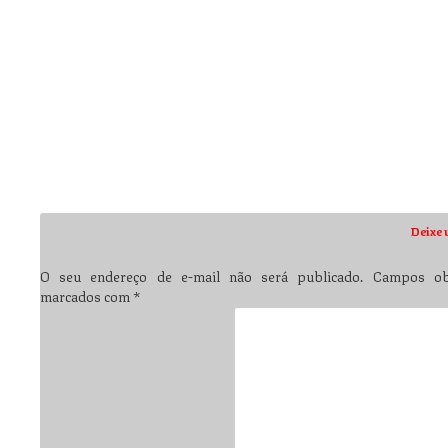
A tal facto se devem a universalidade e a intemporalidade de obra
um negro, ou de um sujeito zarolho que sofra de gigantismo…
Quanto a Kipling, muito haveria também a dizer. Mas parece-nos q
e imperialista”…
“Se, vivendo entre o povo, és virtuoso e nobre…
Se, vivendo entre os reis, conservas a humildade…
Se inimigo ou amigo, o poderoso e o pobre
São iguais para ti à luz da eternidade…”
Melhores cumprimentos.
Deixe 
O seu endereço de e-mail não será publicado.
Campos obr
marcados com
*