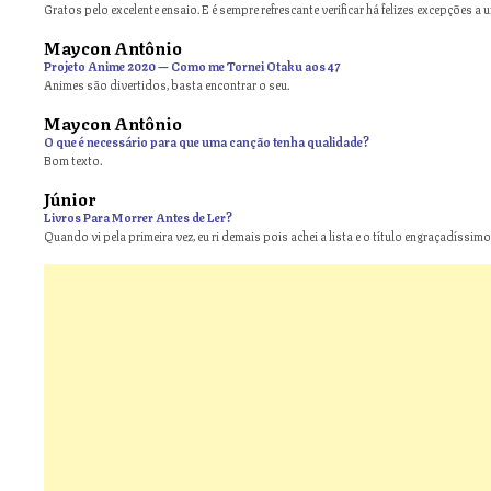
Gratos pelo excelente ensaio. E é sempre refrescante verificar há felizes excepções a 
Maycon Antônio
on
Projeto Anime 2020 — Como me Tornei Otaku aos 47
Animes são divertidos, basta encontrar o seu.
Maycon Antônio
on
O que é necessário para que uma canção tenha qualidade?
Bom texto.
Júnior
Livros Para Morrer Antes de Ler?
Quando vi pela primeira vez, eu ri demais pois achei a lista e o título engraçadíssimos