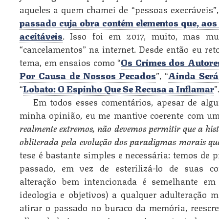
aqueles a quem chamei de “pessoas execráveis”,
passado cuja obra contém elementos que, aos 
aceitáveis
. Isso foi em 2017, muito, mas mu
“cancelamentos” na internet. Desde então eu ret
tema, em ensaios como “
Os Crimes dos Autore
Por Causa de Nossos Pecados
”, “
Ainda Será 
“
Lobato: O Espinho Que Se Recusa a Inflamar
”
Em todos esses comentários, apesar de alg
minha opinião, eu me mantive coerente com uma
realmente extremos, não devemos permitir que a histó
obliterada pela evolução dos paradigmas morais q
tese é bastante simples e necessária: temos de p
passado, em vez de esterilizá-lo de suas co
alteração bem intencionada é semelhante e
ideologia e objetivos) a qualquer adulteração 
atirar o passado no buraco da memória, reescr