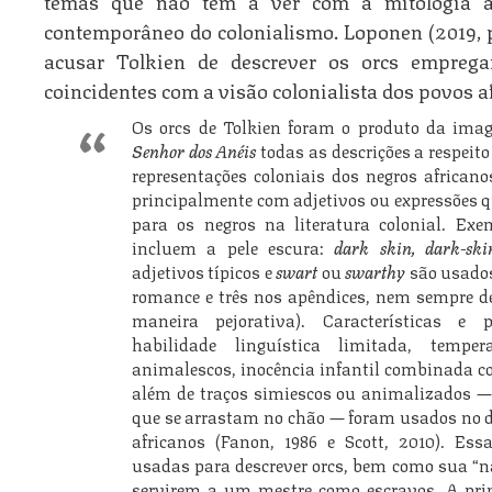
contemporâneo do colonialismo. Loponen (2019, p.
acusar Tolkien de descrever os orcs emprega
coincidentes com a visão colonialista dos povos 
Os orcs de Tolkien foram o produto da imag
Senhor dos Anéis
todas as descrições a respeit
representações coloniais dos negros africano
principalmente com adjetivos ou expressões
para os negros na literatura colonial. Exe
incluem a pele escura:
dark skin, dark-ski
adjetivos típicos e
swart
ou
swarthy
são usados
romance e três nos apêndices, nem sempre d
maneira pejorativa). Características e p
habilidade linguística limitada, tempe
animalescos, inocência infantil combinada co
além de traços simiescos ou animalizados 
que se arrastam no chão — foram usados no di
africanos (Fanon, 1986 e Scott, 2010). Es
usadas para descrever orcs, bem como sua “n
servirem a um mestre como escravos. A pri