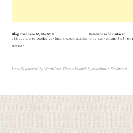
Blog criado em 20/06/2010.
Estatísticas de visitação:
766
posts,
17
categorias,
247
tags,
492
comentários.
57 hoje, 257 ontem, 58.089 em 
Acessar
Proudly powered by WordPress
Theme: Publish by
Konstantin Kovshenin
.