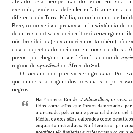
afetado pela perspectiva do leitor em sua cu
exemplo, tendem a defender enfaticamente a con
diferentes da Terra Média, como humanos e hobb
Bree, como se isso provasse a inexistência de ra
de outros contextos socioculturais enxergar sutil
nós brasileiros (e os americanos também) não 
esses aspectos do racismo em nossa cultura. A 
povos que chegam a ser definidos como de
espéc
regime de
apartheid
na África do Sul.
O racismo não precisa ser agressivo. Por ex
que maneira a origem dos orcs evoca o process
negros:
Na Primeira Era de
O Silmarillion
, os orcs, 
tidos como elfos que foram deformados por e
atarracado, pele cinza e personalidade cruel. 
Média, os orcs sãos valorados como negativos
enquanto indivíduos. Na literatura, princip
negativos são limitados a certos povos que, em uma