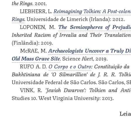
the Rings
. 2001.
LIEBHERR, L.
Reimagining Tolkien: A Post-coloni
Rings
.
Universidade de Limerick (Irlanda): 2012.
LOPONEN, M.
The Semiospheres of Prejudic
Inherited Racism of Irrealia and Their Translation
(Finlândia): 2019.
McRAE, M.
Archaeologists Uncover a Truly Di
Old Mass Grave Site
.
Science Alert, 2019.
RUFO A. D.
O
Corpo e o Outro
: Constituição d
Bakhtiniana de ‘O Silmarillion’ de J. R. R. Tol
Universidade Federal de São Carlos. São Carlos, 
VINK, R.
‘Jewish Dwarves’: Tolkien and Anti
Studies 10. West Virginia University: 2013.
Lei