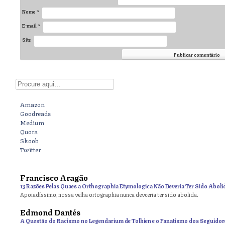
Nome
*
E-mail
*
Site
Digite aqui
Amazon
Goodreads
Medium
Quora
Skoob
Twitter
Francisco Aragão
13 Razões Pelas Quaes a Orthographia Etymologica Não Deveria Ter Sido Aboli
Apoiadíssimo, nossa velha ortographia nunca devceria ter sido abolida.
Edmond Dantés
A Questão do Racismo no Legendarium de Tolkien e o Fanatismo dos Seguidor