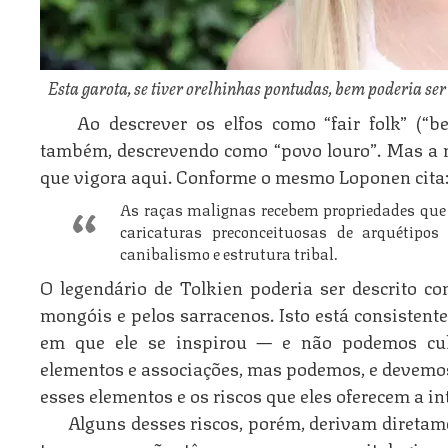
Esta garota, se tiver orelhinhas pontudas, bem poderia ser
Ao descrever os elfos como “fair folk” (“b
também, descrevendo como “povo louro”. Mas a m
que vigora aqui. Conforme o mesmo Loponen cita
As raças malignas recebem propriedades que 
caricaturas preconceituosas de arquétipo
canibalismo e estrutura tribal.
O legendário de Tolkien poderia ser descrito c
mongóis e pelos sarracenos. Isto está consisten
em que ele se inspirou — e não podemos culp
elementos e associações, mas podemos, e devemos 
esses elementos e os riscos que eles oferecem a i
Alguns desses riscos, porém, derivam diretam
temas que não têm a ver com a mitologia a