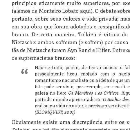
princípios eticamente muito superiores, por ex
falemos de Monteiro Lobato aqui). O debate sobre
portanto, sobre seus valores e vida privada; ma
em sua obra que foram adotados e ressignifica
branco. De certa maneira, Tolkien é vítima d
Nietzsche: ambos sofreram (e sofrem) por causa 
fãs de Nietzsche foram Ayn Rand e Hitler. Entre o
os supremacistas brancos:
Não se trata, porém, de tentar acusar o fal
pessoalmente ficou enojado com o nazi
romantismo nacionalista ou a ideia de que um
Isto pode ser visto, por exemplo, em seu dis
galesa no livro
Os Monstros e os Críticos
. Alg
parte do mundo apresentado em
O Senhor dos
real ou na vida do autor, e precisam ser discuti
(BLOMQVIST, 2001)
Obviamente existe uma discrepância entre os v
Tolkien, que foi tão claramente contrário ao n