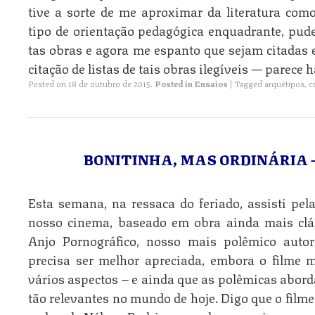
tive a sorte de me apro­ximar da literatura co
tipo de ori­entação pedagógica enquadrante, pud
tas obras e agora me espanto que sejam citadas e
citação de listas de tais obras ilegíveis — parece h
Posted on
18 de outubro de 2015
.
Posted in
Ensaios
|
Tagged
arquétipos
,
c
BONITINHA, MAS ORDINÁRIA —
Esta semana, na ressaca do feriado, assisti pe
nosso cinema, baseado em obra ainda mais clá
Anjo Pornográfico, nosso mais polêmico auto
precisa ser melhor apreciada, embora o filme
vários aspectos – e ainda que as polêmicas abord
tão relevantes no mundo de hoje. Digo que o filme