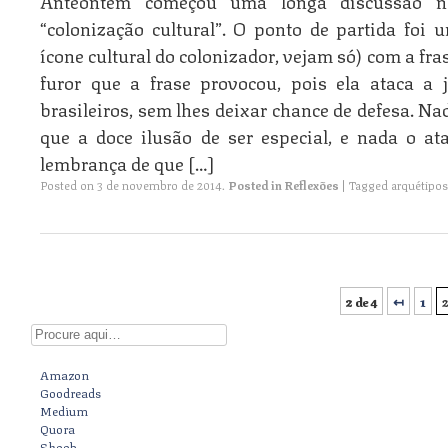
Anteontem começou uma longa discussão n
“colonização cultural”. O ponto de partida fo
ícone cultural do colonizador, vejam só) com a fra
furor que a frase provocou, pois ela ataca a j
brasileiros, sem lhes deixar chance de defesa. Na
que a doce ilusão de ser especial, e nada o a
lembrança de que […]
Posted on
3 de novembro de 2014
.
Posted in
Reflexões
|
Tagged
arquétipos
2 de 4
↤
1
Post navigation
Digite aqui
Amazon
Goodreads
Medium
Quora
Skoob