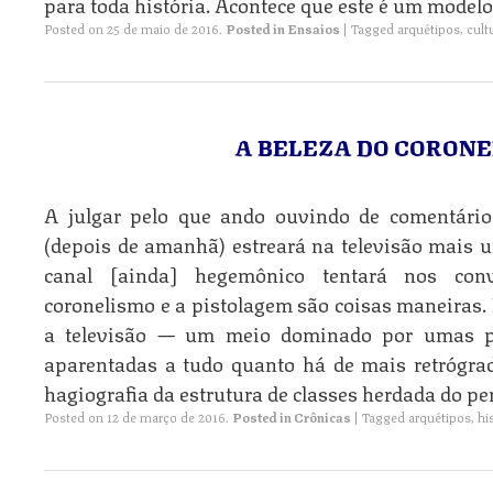
para toda história. Acontece que este é um modelo
Posted on
25 de maio de 2016
.
Posted in
Ensaios
|
Tagged
arquétipos
,
cult
A BELEZA DO CORONE
A julgar pelo que ando ouvindo de comentário
(depois de amanhã) estreará na televisão mais 
canal [ainda] hegemônico tentará nos conv
coronelismo e a pistolagem são coisas maneiras
a televisão — um meio dominado por umas po
aparentadas a tudo quanto há de mais retrógrad
hagiografia da estrutura de classes herdada do per
Posted on
12 de março de 2016
.
Posted in
Crônicas
|
Tagged
arquétipos
,
hi