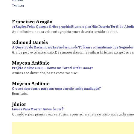
Twitter
Francisco Aragão
13 Razões Pelas Quaes a Orthographia Etymologica Não Deveria Ter Sido Aboli
Apoiadíssimo, nossa velha ortographia nunca devceria ter sido abolida.
Edmond Dantés
A Questão do Racismo no Legendarium de Tolkien e o Fanatismo dos Seguidor
Gratos pelo excelente ensaio. E é sempre refrescante verificar há felizes excepções a 
Maycon Antônio
on
Projeto Anime 2020 — Como me Tornei Otaku aos 47
Animes são divertidos, basta encontrar o seu.
Maycon Antônio
on
O que é necessário para que uma canção tenha qualidade?
Bom texto.
Júnior
Livros Para Morrer Antes de Ler?
Quando vi pela primeira vez, eu ri demais pois achei a lista e o título engraçadíssimos