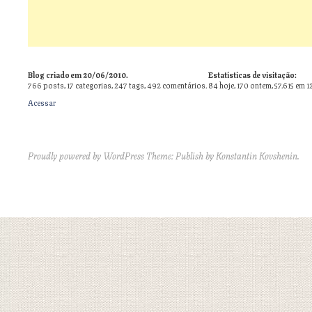
Blog criado em 20/06/2010.
Estatísticas de visitação:
766
posts,
17
categorias,
247
tags,
492
comentários.
84 hoje, 170 ontem, 57.615 em 1
Acessar
Proudly powered by WordPress
Theme: Publish by
Konstantin Kovshenin
.