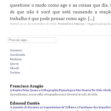
questione o modo como age e as coisas que diz. 
de que não é você que está causando a reaçã
trabalho é que pode pensar como agir. […]
Posted on
21 de novembro de 2018
.
Posted in
Crônicas
|
Tagged
autoajuda
Digite aqui
Amazon
Goodreads
Medium
Quora
Skoob
Twitter
Francisco Aragão
13 Razões Pelas Quaes a Orthographia Etymologica Não Deveria Ter Sido Aboli
Apoiadíssimo, nossa velha ortographia nunca devceria ter sido abolida.
Edmond Dantés
A Questão do Racismo no Legendarium de Tolkien e o Fanatismo dos Seguidor