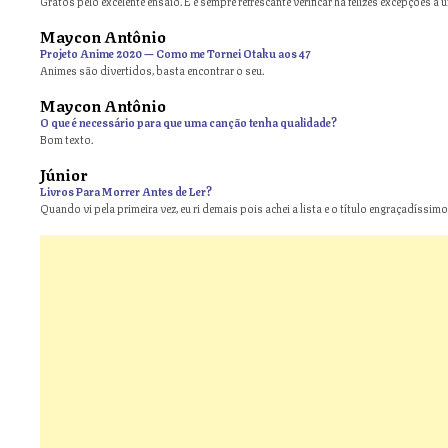
Gratos pelo excelente ensaio. E é sempre refrescante verificar há felizes excepções a 
Maycon Antônio
on
Projeto Anime 2020 — Como me Tornei Otaku aos 47
Animes são divertidos, basta encontrar o seu.
Maycon Antônio
on
O que é necessário para que uma canção tenha qualidade?
Bom texto.
Júnior
Livros Para Morrer Antes de Ler?
Quando vi pela primeira vez, eu ri demais pois achei a lista e o título engraçadíssimos