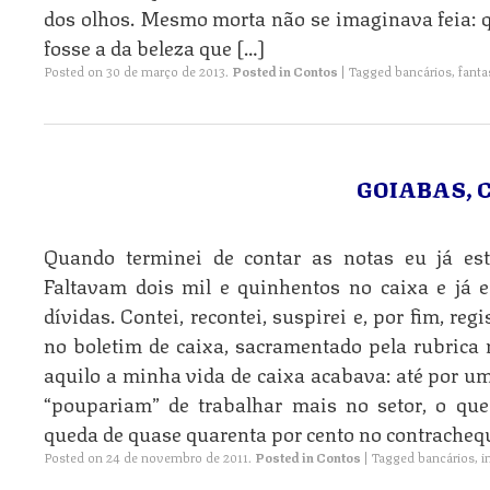
dos olhos. Mesmo morta não se imaginava feia: 
fosse a da beleza que […]
Posted on
30 de março de 2013
.
Posted in
Contos
|
Tagged
bancários
,
fant
GOIABAS, 
Quando terminei de contar as notas eu já es
Faltavam dois mil e quinhentos no caixa e já e
dívidas. Contei, recontei, suspirei e, por fim, re
no boletim de caixa, sacramentado pela rubrica
aquilo a minha vida de caixa acabava: até por 
“poupariam” de trabalhar mais no setor, o que
queda de quase quarenta por cento no contrachequ
Posted on
24 de novembro de 2011
.
Posted in
Contos
|
Tagged
bancários
,
i