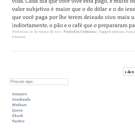
vida. Cada dia que você vive está pago, e muito
valor subjetivo é maior que o do dólar e o do ien
que você paga por lhe terem deixado vivo mais 
indiretamente, o pão e o café que o prepararam par
Posted on
16 de março de 2011
.
Posted in
Crônicas
|
Tagged
animais
,
bancá
traumas
1 de 2
Post navigation
Digite aqui
Amazon
Goodreads
Medium
Quora
Skoob
Twitter