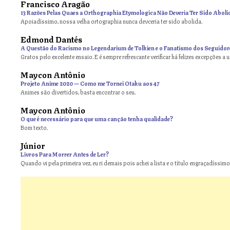
Francisco Aragão
13 Razões Pelas Quaes a Orthographia Etymologica Não Deveria Ter Sido Aboli
Apoiadíssimo, nossa velha ortographia nunca devceria ter sido abolida.
Edmond Dantés
A Questão do Racismo no Legendarium de Tolkien e o Fanatismo dos Seguidor
Gratos pelo excelente ensaio. E é sempre refrescante verificar há felizes excepções a 
Maycon Antônio
on
Projeto Anime 2020 — Como me Tornei Otaku aos 47
Animes são divertidos, basta encontrar o seu.
Maycon Antônio
on
O que é necessário para que uma canção tenha qualidade?
Bom texto.
Júnior
Livros Para Morrer Antes de Ler?
Quando vi pela primeira vez, eu ri demais pois achei a lista e o título engraçadíssimos