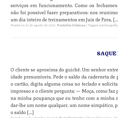
serviços em funcionamento. Como os fechament
não foi possível fazer preparativos: nos reuni
um dia inteiro de treinamentos em Juiz de Fora, […
Posted on
23 de agosto de 2020
.
Posted in
Crônicas
|
Tagged
autobiografia
SAQUE 
O cliente se aproxima do guichê. Um senhor entre
idade presumíveis. Pede o saldo da caderneta de
o cartão, digita alguma coisa no teclado e solicit
impresso e o cliente pergunta: — Moça, como faz p
na minha poupança que eu tenho com a minha m
dar-lhe um nome qualquer, um nome simpático, p
o saldo […]
Posted on
4 de setembro de 2018
.
Posted in
Contos
|
Tagged
bancários
,
de