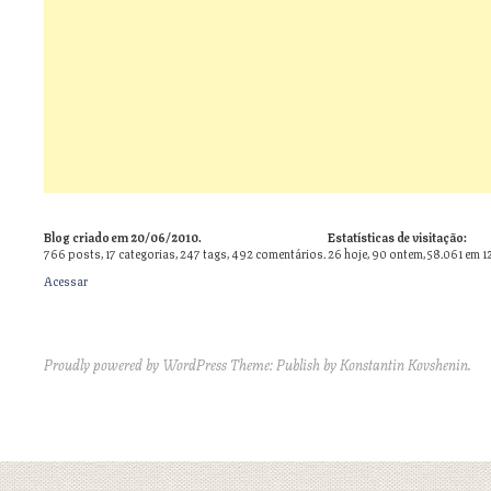
Blog criado em 20/06/2010.
Estatísticas de visitação:
766
posts,
17
categorias,
247
tags,
492
comentários.
26 hoje, 90 ontem, 58.061 em 1
Acessar
Proudly powered by WordPress
Theme: Publish by
Konstantin Kovshenin
.