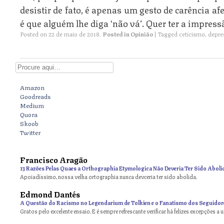
desistir de fato, é apenas um gesto de carência afe
é que alguém lhe diga ‘não vá’. Quer ter a impress
Posted on
22 de maio de 2018
.
Posted in
Opinião
|
Tagged
ceticismo
,
depre
Digite aqui
Amazon
Goodreads
Medium
Quora
Skoob
Twitter
Francisco Aragão
13 Razões Pelas Quaes a Orthographia Etymologica Não Deveria Ter Sido Aboli
Apoiadíssimo, nossa velha ortographia nunca devceria ter sido abolida.
Edmond Dantés
A Questão do Racismo no Legendarium de Tolkien e o Fanatismo dos Seguidor
Gratos pelo excelente ensaio. E é sempre refrescante verificar há felizes excepções a 