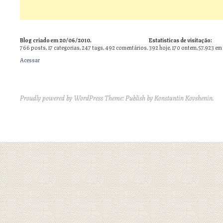
Blog criado em 20/06/2010.
Estatísticas de visitação:
766
posts,
17
categorias,
247
tags,
492
comentários.
392 hoje, 170 ontem, 57.923 em
Acessar
Proudly powered by WordPress
Theme: Publish by
Konstantin Kovshenin
.