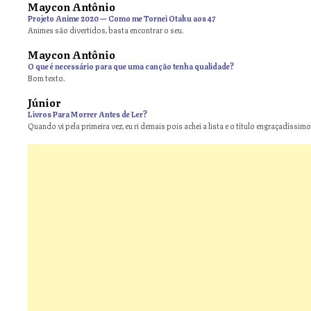
Maycon Antônio
on
Projeto Anime 2020 — Como me Tornei Otaku aos 47
Animes são divertidos, basta encontrar o seu.
Maycon Antônio
on
O que é necessário para que uma canção tenha qualidade?
Bom texto.
Júnior
Livros Para Morrer Antes de Ler?
Quando vi pela primeira vez, eu ri demais pois achei a lista e o título engraçadíssimos