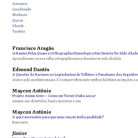
Amazon
Goodreads
Medium
Quora
Skoob
Twitter
Francisco Aragão
13 Razões Pelas Quaes a Orthographia Etymologica Não Deveria Ter Sido Aboli
Apoiadíssimo, nossa velha ortographia nunca devceria ter sido abolida.
Edmond Dantés
A Questão do Racismo no Legendarium de Tolkien e o Fanatismo dos Seguidor
Gratos pelo excelente ensaio. E é sempre refrescante verificar há felizes excepções a 
Maycon Antônio
on
Projeto Anime 2020 — Como me Tornei Otaku aos 47
Animes são divertidos, basta encontrar o seu.
Maycon Antônio
on
O que é necessário para que uma canção tenha qualidade?
Bom texto.
Júnior
Livros Para Morrer Antes de Ler?