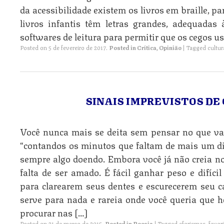
da acessibilidade existem os livros em braille, p
livros infantis têm letras grandes, adequadas 
softwares de leitura para permitir que os cegos u
Posted on
5 de fevereiro de 2017
.
Posted in
Crítica
,
Opinião
|
Tagged
cultur
SINAIS IMPREVISTOS DE
Você nunca mais se deita sem pensar no que vai 
“contandos os minutos que faltam de mais um di
sempre algo doendo. Embora você já não creia n
falta de ser amado. É fácil ganhar peso e difíci
para clarearem seus dentes e escurecerem seu c
serve para nada e rareia onde você queria que 
procurar nas […]
Posted on
21 de março de 2015
.
Posted in
Poesia
|
Tagged
aforismas
,
favor