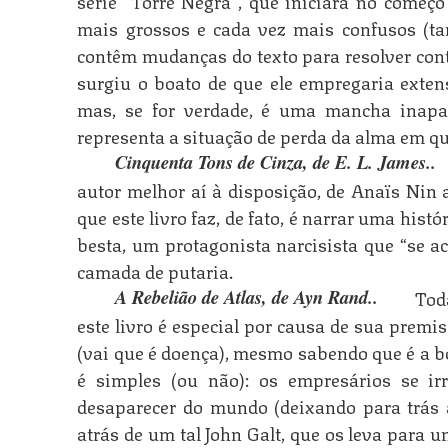
série “Torre Negra”, que iniciara no começo 
mais grossos e cada vez mais confusos (ta
contêm mudanças do texto para resolver contr
surgiu o boato de que ele empregaria exte
mas, se for verdade, é uma mancha inapa
representa a situação de perda da alma em qu
Cinquenta Tons de Cinza, de E. L. James.
autor melhor aí à disposição, de Anaïs Nin 
que este livro faz, de fato, é narrar uma his
besta, um protagonista narcisista que “se a
camada de putaria.
Tod
A Rebelião de Atlas, de Ayn Rand.
este livro é especial por causa de sua premis
(vai que é doença), mesmo sabendo que é a b
é simples (ou não): os empresários se i
desaparecer do mundo (deixando para trás 
atrás de um tal John Galt, que os leva para 