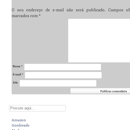
O seu endereço de e-mail não será publicado.
Campos obr
marcados com
*
Nome
*
E-mail
*
Site
Digite aqui
Amazon
Goodreads