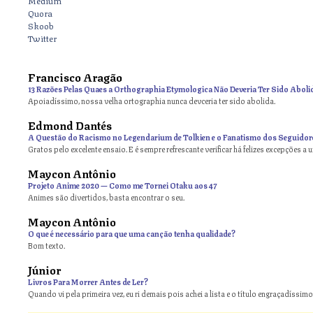
Medium
Quora
Skoob
Twitter
Francisco Aragão
13 Razões Pelas Quaes a Orthographia Etymologica Não Deveria Ter Sido Aboli
Apoiadíssimo, nossa velha ortographia nunca devceria ter sido abolida.
Edmond Dantés
A Questão do Racismo no Legendarium de Tolkien e o Fanatismo dos Seguidor
Gratos pelo excelente ensaio. E é sempre refrescante verificar há felizes excepções a 
Maycon Antônio
on
Projeto Anime 2020 — Como me Tornei Otaku aos 47
Animes são divertidos, basta encontrar o seu.
Maycon Antônio
on
O que é necessário para que uma canção tenha qualidade?
Bom texto.
Júnior
Livros Para Morrer Antes de Ler?
Quando vi pela primeira vez, eu ri demais pois achei a lista e o título engraçadíssimos