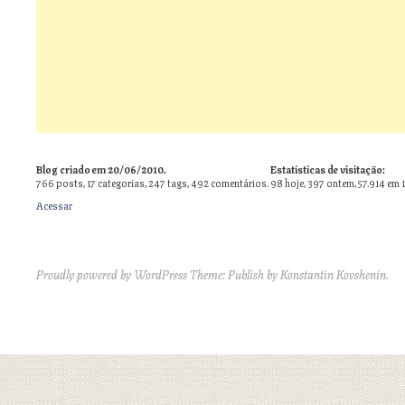
Blog criado em 20/06/2010.
Estatísticas de visitação:
766
posts,
17
categorias,
247
tags,
492
comentários.
98 hoje, 397 ontem, 57.914 em 
Acessar
Proudly powered by WordPress
Theme: Publish by
Konstantin Kovshenin
.