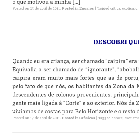
o que motivou a minha […]
Posted on
23 de abril de 2011
.
Posted in
Ensaios
|
Tagged
crítica
,
exotismo
DESCOBRI QU
Quando eu era criança, ser chamado “caipira” er
Equivalia a ser chamado de “ignorante”, “abobal
caipira eram muito mais fortes que as de portu
pelo fato de que nós, os habitantes da Zona da
descendentes de colonos provenientes, principalm
gente mais ligada à “Corte” e ao exterior. Nós d
vivíamos de costas para Belo Horizonte e o resto d
Posted on
17 de abril de 2011
.
Posted in
Crônicas
|
Tagged
bobice
,
exotism