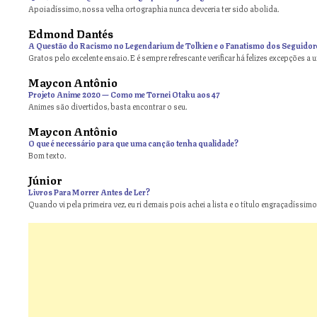
Apoiadíssimo, nossa velha ortographia nunca devceria ter sido abolida.
Edmond Dantés
A Questão do Racismo no Legendarium de Tolkien e o Fanatismo dos Seguidor
Gratos pelo excelente ensaio. E é sempre refrescante verificar há felizes excepções a 
Maycon Antônio
on
Projeto Anime 2020 — Como me Tornei Otaku aos 47
Animes são divertidos, basta encontrar o seu.
Maycon Antônio
on
O que é necessário para que uma canção tenha qualidade?
Bom texto.
Júnior
Livros Para Morrer Antes de Ler?
Quando vi pela primeira vez, eu ri demais pois achei a lista e o título engraçadíssimos