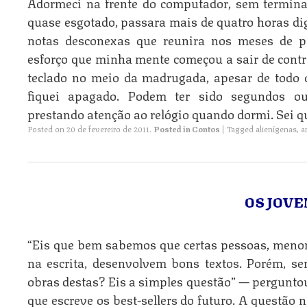
Adormeci na frente do computador, sem termin
quase esgotado, passara mais de quatro horas dig
notas desconexas que reunira nos meses de p
esforço que minha mente começou a sair de contro
teclado no meio da madrugada, apesar de todo 
fiquei apagado. Podem ter sido segundos o
prestando atenção ao relógio quando dormi. Sei q
Posted on
20 de fevereiro de 2011
.
Posted in
Contos
|
Tagged
alienígenas
,
a
OS JOVE
“Eis que bem sabemos que certas pessoas, menor
na escrita, desenvolvem bons textos. Porém, se
obras destas? Eis a simples questão” — pergunt
que escreve os best-sellers do futuro. A questão 