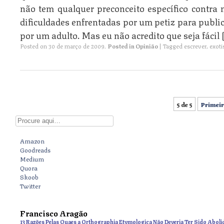
não tem qualquer preconceito específico contra
dificuldades enfrentadas por um petiz para public
por um adulto. Mas eu não acredito que seja fácil 
Posted on
30 de março de 2009
.
Posted in
Opinião
|
Tagged
escrever
,
exot
5 de 5
Primeir
Post navigation
Digite aqui
Amazon
Goodreads
Medium
Quora
Skoob
Twitter
Francisco Aragão
13 Razões Pelas Quaes a Orthographia Etymologica Não Deveria Ter Sido Aboli