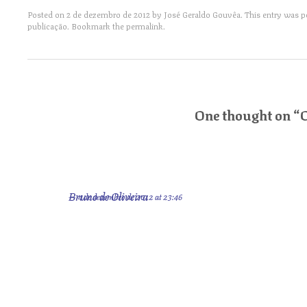
Posted on
2 de dezembro de 2012
by
José Geraldo Gouvêa
. This entry was 
publicação
. Bookmark the
permalink
.
Post navigation
One thought on “
O
Bruno de Oliveira
4 de dezembro de 2012 at 23:46
Bem legal, Zé Geraldo.
Fazia um tempão que não lia nada seu; nem conheço esse espaço, 
“como deveriam agir” os intelectuais. Faz um tempo que estou sistemati
honestidade intelectual. Acho o tema interessantíssimo.
Vou olhar o blog com mais calma doravante. Um abraço.