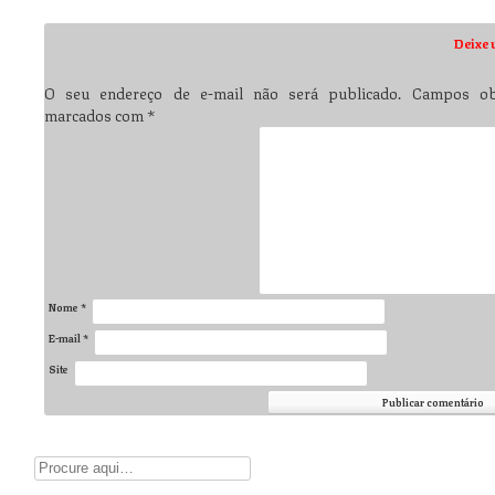
Deixe 
O seu endereço de e-mail não será publicado.
Campos obr
marcados com
*
Nome
*
E-mail
*
Site
Digite aqui