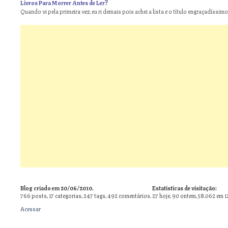
Livros Para Morrer Antes de Ler?
Quando vi pela primeira vez, eu ri demais pois achei a lista e o título engraçadíssimos
Blog criado em 20/06/2010.
Estatísticas de visitação:
766
posts,
17
categorias,
247
tags,
492
comentários.
27 hoje, 90 ontem, 58.062 em 1
Acessar