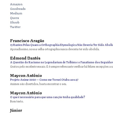
Amazon
Goodreads
Medium
Quora
Skoob
Twitter
Francisco Aragão
13 Razões Pelas Quaes a Orthographia Etymologica Não Deveria Ter Sido Aboli
Apoiadíssimo, nossa velha ortographia nunca devceria ter sido abolida.
Edmond Dantés
A Questão do Racismo no Legendarium de Tolkien e o Fanatismo dos Seguidor
Gratos pelo excelente ensaio. E é sempre refrescante verificar há felizes excepções a 
Maycon Antônio
on
Projeto Anime 2020 — Como me Tornei Otaku aos 47
Animes são divertidos, basta encontrar o seu.
Maycon Antônio
on
O que é necessário para que uma canção tenha qualidade?
Bom texto.
Júnior