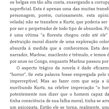
os belgas em tão alta conta, enxergando a corrup
superficial. Esta é apenas uma das muitas trans
personagem, porém, curiosamente, esta opini
velada) não se transfere a Kurtz, que poderia se
por ser o perpetrador de todo tipo de absurdos. P
é uma vítima “a floresta chegou cedo até ele
destruição moral diante de uma exploração colo
absurda à medida que a conhecemos. Esta dest
narrador, Marlow, macilento e trêmulo, e temos d
por anos no Congo, enquanto Marlow passou por 
O aspecto trágico da novela é dado eficaz
“horror”. Se esta palavra fosse empregada pelo n
imperceptível. Mas ao fazer com que seja a ú
moribundo Kurtz, na célebre imprecação “o horr
potentemente nos dizer que o homem capaz das
tinha consciência de sua falha moral, tinha se ar
um psicopata. Então ele se torna, realmente, 