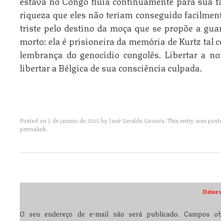
estava no Congo fluía continuamente para sua f
riqueza que eles não teriam conseguido facilment
triste pelo destino da moça que se propõe a gua
morto: ela é prisioneira da memória de Kurtz tal 
lembrança do genocídio congolês. Libertar a no
libertar a Bélgica de sua consciência culpada.
Posted on
5 de janeiro de 2015
by
José Geraldo Gouvêa
. This entry was post
permalink
.
Post navigation
Deixe 
O seu endereço de e-mail não será publicado.
Campos obr