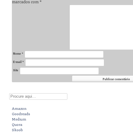
marcados com
*
Nome
*
E-mail
*
Site
Digite aqui
Amazon
Goodreads
Medium
Quora
Skoob