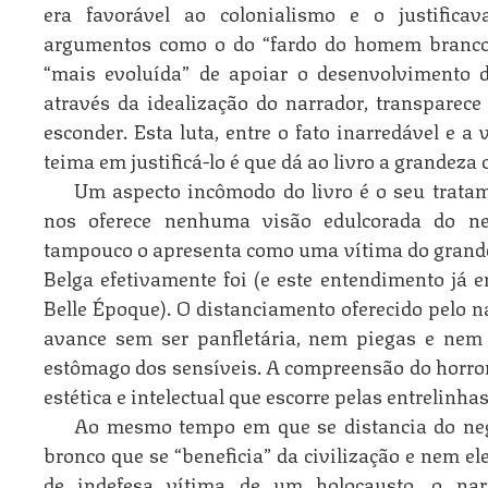
era favorável ao colonialismo e o justificav
argumentos como o do “fardo do homem branco”
“mais evoluída” de apoiar o desenvolvimento d
através da idealização do narrador, transparece
esconder. Esta luta, entre o fato inarredável e a
teima em justificá-lo é que dá ao livro a grandeza 
Um aspecto incômodo do livro é o seu trata
nos oferece nenhuma visão edulcorada do neg
tampouco o apresenta como uma vítima do grande
Belga efetivamente foi (e este entendimento já
Belle Époque). O distanciamento oferecido pelo n
avance sem ser panfletária, nem piegas e nem t
estômago dos sensíveis. A compreensão do horro
estética e intelectual que escorre pelas entrelinhas
Ao mesmo tempo em que se distancia do neg
bronco que se “beneficia” da civilização e nem e
de indefesa vítima de um holocausto, o nar