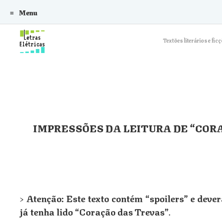
Menu
Skip to content
Textões literários e f
IMPRESSÕES DA LEITURA DE “COR
>
Atenção: Este texto contém “spoilers” e deve
já tenha lido “Coração das Trevas”
.