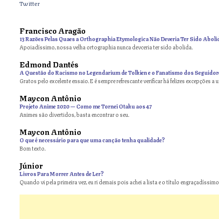
Twitter
Francisco Aragão
13 Razões Pelas Quaes a Orthographia Etymologica Não Deveria Ter Sido Aboli
Apoiadíssimo, nossa velha ortographia nunca devceria ter sido abolida.
Edmond Dantés
A Questão do Racismo no Legendarium de Tolkien e o Fanatismo dos Seguidor
Gratos pelo excelente ensaio. E é sempre refrescante verificar há felizes excepções a 
Maycon Antônio
on
Projeto Anime 2020 — Como me Tornei Otaku aos 47
Animes são divertidos, basta encontrar o seu.
Maycon Antônio
on
O que é necessário para que uma canção tenha qualidade?
Bom texto.
Júnior
Livros Para Morrer Antes de Ler?
Quando vi pela primeira vez, eu ri demais pois achei a lista e o título engraçadíssimos