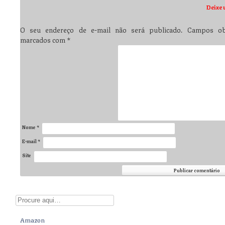
Deixe 
O seu endereço de e-mail não será publicado.
Campos obr
marcados com
*
Nome
*
E-mail
*
Site
Digite aqui
Amazon