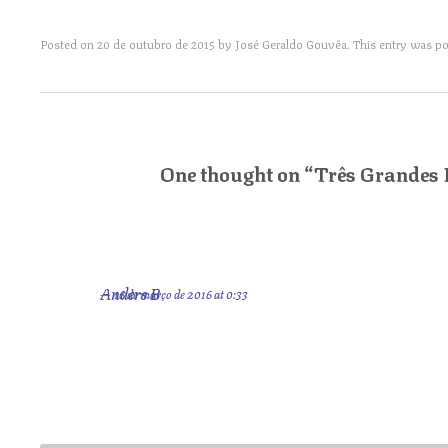
Posted on
20 de outubro de 2015
by
José Geraldo Gouvêa
. This entry was p
Post navigation
One thought on “
Três Grandes 
Anders B
16 de março de 2016 at 0:33
“Invariavelmente os debates sobre literatura nas redes sociais são co
convivam amigavelmente.”
Não apenas debates literários…