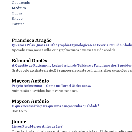
Goodreads
Medium
Quora
Skoob
Twitter
Francisco Aragão
13 Razões Pelas Quaes a Orthographia Etymologica Não Deveria Ter Sido Aboli
Apoiadíssimo, nossa velha ortographia nunca devceria ter sido abolida.
Edmond Dantés
A Questão do Racismo no Legendarium de Tolkien e o Fanatismo dos Seguidor
Gratos pelo excelente ensaio. E é sempre refrescante verificar há felizes excepções a 
Maycon Antônio
on
Projeto Anime 2020 — Como me Tornei Otaku aos 47
Animes são divertidos, basta encontrar o seu.
Maycon Antônio
on
O que é necessário para que uma canção tenha qualidade?
Bom texto.
Júnior
Livros Para Morrer Antes de Ler?
Quando vi pela primeira vez, eu ri demais pois achei a lista e o título engraçadíssimos