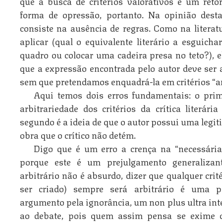
que a busca de critérios valorativos é um re
forma de opressão, portanto. Na opinião dest
consiste na ausência de regras. Como na literatu
aplicar (qual o equivalente literário a esguich
quadro ou colocar uma cadeira presa no teto?), 
que a expressão encontrada pelo autor deve ser a
sem que pretendamos enquadrá-la em critérios “ar
Aqui temos dois erros fundamentais: o pri
arbitrariedade dos critérios da crítica literári
segundo é a ideia de que o autor possui uma legit
obra que o crítico não detém.
Digo que é um erro a crença na “necessária” 
porque este é um prejulgamento generalizant
arbitrário não é absurdo, dizer que qual­quer cri
ser criado) sempre será arbitrário é uma p
argumento pela ignorância, um non plus ultra int
ao debate, pois quem assim pensa se exime d