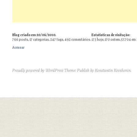
Blog criado em 20/06/2010.
Estatísticas de visitação:
766
posts,
17
categorias,
247
tags,
492
comentários.
173 hoje, 170 ontem, 57.704 em 
Acessar
Proudly powered by WordPress
Theme: Publish by
Konstantin Kovshenin
.