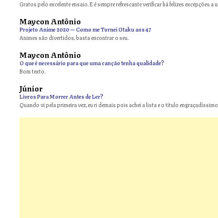
Gratos pelo excelente ensaio. E é sempre refrescante verificar há felizes excepções a 
Maycon Antônio
on
Projeto Anime 2020 — Como me Tornei Otaku aos 47
Animes são divertidos, basta encontrar o seu.
Maycon Antônio
on
O que é necessário para que uma canção tenha qualidade?
Bom texto.
Júnior
Livros Para Morrer Antes de Ler?
Quando vi pela primeira vez, eu ri demais pois achei a lista e o título engraçadíssimos