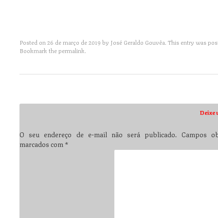
Posted on
26 de março de 2019
by
José Geraldo Gouvêa
. This entry was pos
Bookmark the
permalink
.
Post navigation
Deixe 
O seu endereço de e-mail não será publicado.
Campos obr
marcados com
*