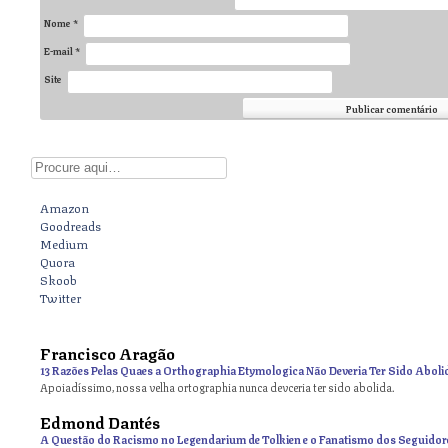
Nome
*
E-mail
*
Site
Digite aqui
Amazon
Goodreads
Medium
Quora
Skoob
Twitter
Francisco Aragão
13 Razões Pelas Quaes a Orthographia Etymologica Não Deveria Ter Sido Aboli
Apoiadíssimo, nossa velha ortographia nunca devceria ter sido abolida.
Edmond Dantés
A Questão do Racismo no Legendarium de Tolkien e o Fanatismo dos Seguidor