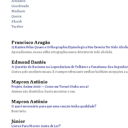
Amazon
Goodreads
Medium
Quora
Skoob
Twitter
Francisco Aragão
13 Razões Pelas Quaes a Orthographia Etymologica Não Deveria Ter Sido Aboli
Apoiadíssimo, nossa velha ortographia nunca devceria ter sido abolida.
Edmond Dantés
A Questão do Racismo no Legendarium de Tolkien e o Fanatismo dos Seguidor
Gratos pelo excelente ensaio. E é sempre refrescante verificar há felizes excepções a 
Maycon Antônio
on
Projeto Anime 2020 — Como me Tornei Otaku aos 47
Animes são divertidos, basta encontrar o seu.
Maycon Antônio
on
O que é necessário para que uma canção tenha qualidade?
Bom texto.
Júnior
Livros Para Morrer Antes de Ler?