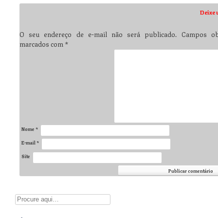
Post navigation
Deixe 
O seu endereço de e-mail não será publicado.
Campos obr
marcados com
*
Nome
*
E-mail
*
Site
Digite aqui