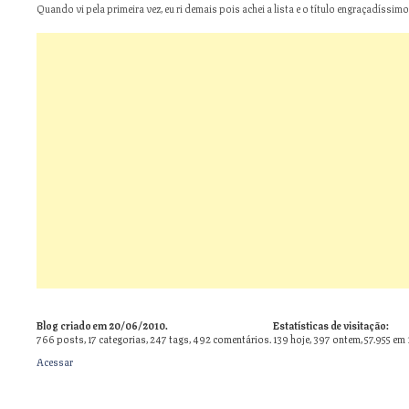
Quando vi pela primeira vez, eu ri demais pois achei a lista e o título engraçadíssimos
Blog criado em 20/06/2010.
Estatísticas de visitação:
766
posts,
17
categorias,
247
tags,
492
comentários.
139 hoje, 397 ontem, 57.955 em 
Acessar