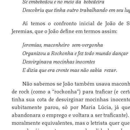
Se embebedou e no meio da  bebedeira
Descobriu que tinha outro trabalhando em seu lu
Aí temos o confronto inicial de João de S
Jeremias, que o João define em termos assim:
Jeremias, maconheiro  sem-vergonha
Organizou a Rockonha e fez todo mundo dançar
Desvirginava mocinhas inocentes
E dizia que era crente mas não sabia  rezar.
Não sabemos se João também usava maconha
de rock (como a “rockonha”) para traficar (e ce
tinha sua cota de desvirginar mocinhas inocentes
subitamente parou, só por Maria Lúcia, já que
abandonara o emprego e voltara a ser traficante)
moralmente equivalentes, mas o letrista quer q
nosso herói e o outro como um bandido do mal.