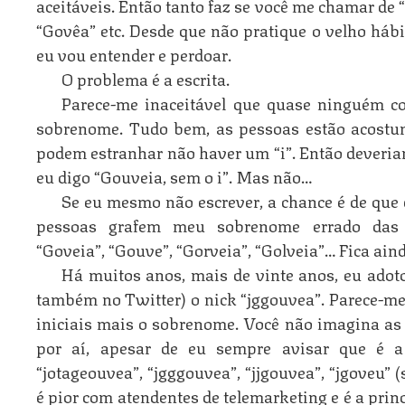
aceitáveis. Então tanto faz se você me chamar de 
“Govêa” etc. Desde que não pratique o velho hábit
eu vou entender e perdoar.
O problema é a escrita.
Parece-me inaceitável que quase ninguém co
sobrenome. Tudo bem, as pessoas estão acostu
podem estranhar não haver um “i”. Então deveri
eu digo “Gouveia, sem o i”. Mas não…
Se eu mesmo não escrever, a chance é de que
pessoas grafem meu sobrenome errado das m
“Goveia”, “Gouve”, “Gorveia”, “Golveia”… Fica aind
Há muitos anos, mais de vinte anos, eu adot
também no Twitter) o nick “jggouvea”. Parece-m
iniciais mais o sobrenome. Você não imagina as
por aí, apesar de eu sempre avisar que é 
“jotageouvea”, “jgggouvea”, “jjgouvea”, “jgoveu” 
é pior com atendentes de telemarketing e é a prin