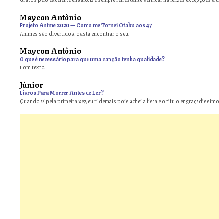
Maycon Antônio
on
Projeto Anime 2020 — Como me Tornei Otaku aos 47
Animes são divertidos, basta encontrar o seu.
Maycon Antônio
on
O que é necessário para que uma canção tenha qualidade?
Bom texto.
Júnior
Livros Para Morrer Antes de Ler?
Quando vi pela primeira vez, eu ri demais pois achei a lista e o título engraçadíssimos