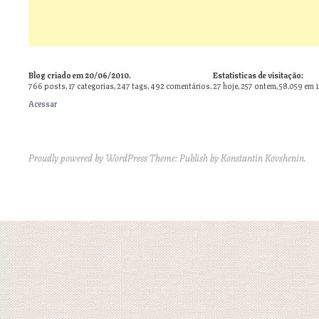
Blog criado em 20/06/2010.
Estatísticas de visitação:
766
posts,
17
categorias,
247
tags,
492
comentários.
27 hoje, 257 ontem, 58.059 em 
Acessar
Proudly powered by WordPress
Theme: Publish by
Konstantin Kovshenin
.