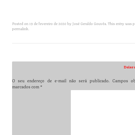
Posted on
19 de fevereiro de 2020
by
José Geraldo Gouvêa
. This entry was 
permalink
.
Post navigation
Deixe 
O seu endereço de e-mail não será publicado.
Campos obr
marcados com
*