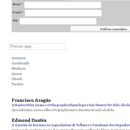
Nome
*
E-mail
*
Site
Digite aqui
Amazon
Goodreads
Medium
Quora
Skoob
Twitter
Francisco Aragão
13 Razões Pelas Quaes a Orthographia Etymologica Não Deveria Ter Sido Aboli
Apoiadíssimo, nossa velha ortographia nunca devceria ter sido abolida.
Edmond Dantés
A Questão do Racismo no Legendarium de Tolkien e o Fanatismo dos Seguidor
Gratos pelo excelente ensaio. E é sempre refrescante verificar há felizes excepções a 