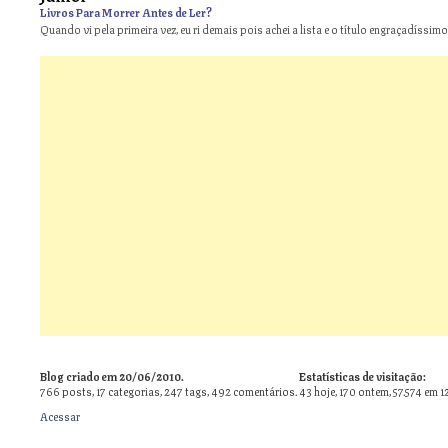
Livros Para Morrer Antes de Ler?
Quando vi pela primeira vez, eu ri demais pois achei a lista e o título engraçadíssimos
Blog criado em 20/06/2010.
Estatísticas de visitação:
766
posts,
17
categorias,
247
tags,
492
comentários.
43 hoje, 170 ontem, 57.574 em 1
Acessar