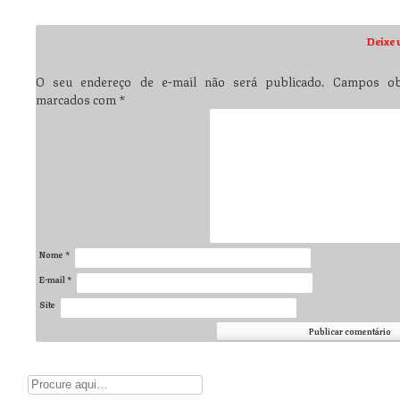
Post navigation
Deixe 
O seu endereço de e-mail não será publicado.
Campos obr
marcados com
*
Nome
*
E-mail
*
Site
Digite aqui