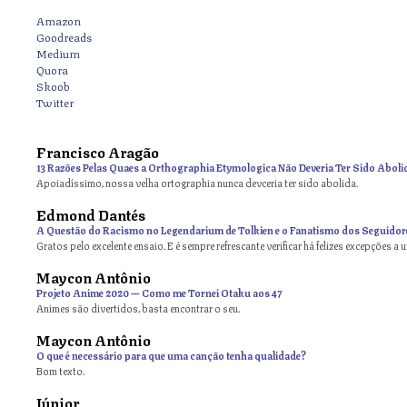
Amazon
Goodreads
Medium
Quora
Skoob
Twitter
Francisco Aragão
13 Razões Pelas Quaes a Orthographia Etymologica Não Deveria Ter Sido Aboli
Apoiadíssimo, nossa velha ortographia nunca devceria ter sido abolida.
Edmond Dantés
A Questão do Racismo no Legendarium de Tolkien e o Fanatismo dos Seguidor
Gratos pelo excelente ensaio. E é sempre refrescante verificar há felizes excepções a 
Maycon Antônio
on
Projeto Anime 2020 — Como me Tornei Otaku aos 47
Animes são divertidos, basta encontrar o seu.
Maycon Antônio
on
O que é necessário para que uma canção tenha qualidade?
Bom texto.
Júnior