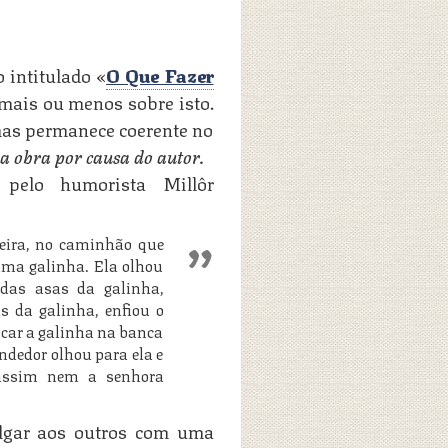
 intitulado «
O Que Fazer
 mais ou menos sobre isto.
as permanece coerente no
a obra por causa do autor.
pelo humorista Millôr
eira, no caminhão que
uma galinha. Ela olhou
das asas da galinha,
s da galinha, enfiou o
locar a galinha na banca
endedor olhou para ela e
assim nem a senhora
lgar aos outros com uma