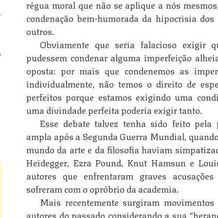
régua moral que não se aplique a nós mesmos,
.
condenação bem-humorada da hipocrisia dos 
outros.
n
Obviamente que seria falacioso exigir q
o
pudessem condenar alguma imperfeição alheia
oposta: por mais que condenemos as imperf
n
individualmente, não temos o direito de esp
perfeitos porque estamos exigindo uma cond
uma divindade perfeita poderia exigir tanto.
n
Esse debate talvez tenha sido feito pela
ampla após a Segunda Guerra Mundial, quando 
mundo da arte e da filosofia haviam simpatiz
Heidegger, Ezra Pound, Knut Hamsun e Louis
autores que enfrentaram graves acusações 
sofreram com o opróbrio da academia.
Mais recentemente surgiram movimentos p
autores do passado considerando a sua “heran