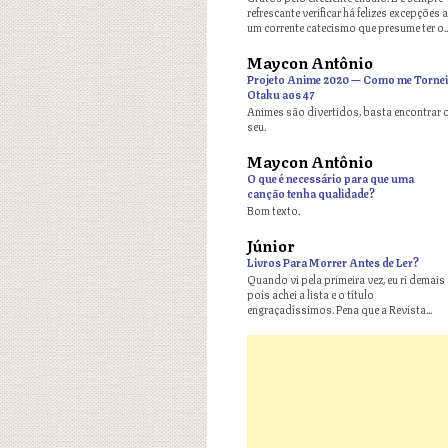
refrescante verificar há felizes excepções a
um corrente catecismo que presume ter o..
Maycon Antônio
o
Projeto Anime 2020 — Como me Tornei
Otaku aos 47
Animes são divertidos, basta encontrar 
seu.
Maycon Antônio
o
O que é necessário para que uma
canção tenha qualidade?
Bom texto.
Júnior
o
Livros Para Morrer Antes de Ler?
Quando vi pela primeira vez, eu ri demais
pois achei a lista e o título
engraçadíssimos. Pena que a Revista...