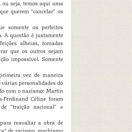
 ou seja, temos aqui uma
que querem “cancelar” os
ue somente os perfeitos
. A questão é justamente
eições alheias, tomadas
erar que os outros sejam
ição impossível. Somente
 primeira vez de maneira
várias personalidades do
ado com o nazismo: Martin
-Ferdinand Céline foram
de “traição nacional” e
ara reavaliar a obra de
ça” de racismo, machismo