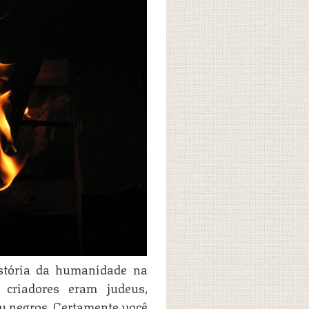
stória da humanidade na
criadores eram judeus,
ou negros. Certamente você