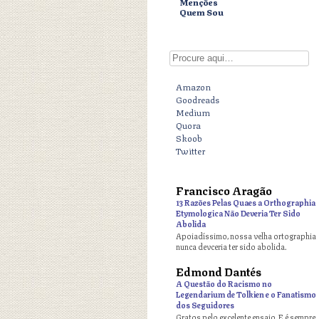
Menções
Quem Sou
Digite aqui
Amazon
Goodreads
Medium
Quora
Skoob
Twitter
Francisco Aragão
o
13 Razões Pelas Quaes a Orthographia
Etymologica Não Deveria Ter Sido
Abolida
Apoiadíssimo, nossa velha ortographia
nunca devceria ter sido abolida.
Edmond Dantés
o
A Questão do Racismo no
Legendarium de Tolkien e o Fanatismo
dos Seguidores
Gratos pelo excelente ensaio. E é sempre