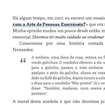
Há algum tempo, em 2017, eu escrevi um ensaio
com a Arte de Pessoas Execráveis?
» que era
Minha opinião mudou um pouco desde então, m
essencial.
Devemos ter muito cuidado ao condenar 
Comecemos por uma história contada 
Fernandes:
A senhora, uma dona de casa, estava na f
vende galinhas. O vendedor ofereceu a ela 
n
para a galinha, passou a mão embaixo 
apalpou o peito da galinha, alisou as coxa
dedo no fiofó da galinha, depois tornou a co
e disse para o vendedor “Não presta!” Aí o v
disse: “Também, madame, num exame 
n
passava”.
A moral desta anedota é que não devemos ju