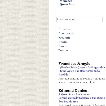
Menções
Quem Sou
Digite aqui
Amazon
Goodreads
Medium
Quora
Skoob
Twitter
Francisco Aragão
o
13 Razões Pelas Quaes a Orthographia
Etymologica Não Deveria Ter Sido
Abolida
Apoiadíssimo, nossa velha ortographia
nunca devceria ter sido abolida.
Edmond Dantés
o
A Questão do Racismo no
Legendarium de Tolkien e o Fanatismo
dos Seguidores
Gratos pelo excelente ensaio. E é sempre