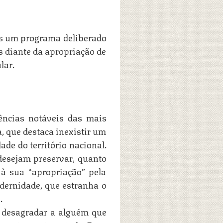
us um programa deliberado
s diante da apropriação de
lar.
tências notáveis das mais
, que destaca inexistir um
ade do território nacional.
desejam preservar, quanto
 à sua “apropriação” pela
odernidade, que estranha o
.
m desagradar a alguém que