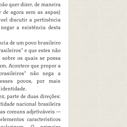
 não quer dizer, de maneira
ir de agora sem as aspas)
vel discutir a pertinência
negar a existência desta
ncia de um povo brasileiro
asileiros” e que estes não
 sobre os quais se possa
um. Acontece que propor a
brasileiros” não nega a
esses povos, por mais
 identidade.
z, parte de duas direções:
idade nacional brasileira
cas comuns adjetiváveis —
lementos característicos
cularizam. O primeiro