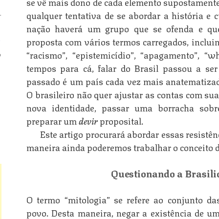
se vê mais dono de cada elemento supostamente 
qualquer tentativa de se abordar a história e 
.
nação haverá um grupo que se ofenda e q
n
proposta com vários termos carregados, incluin
“racismo”, “epistemicídio”, “apagamento”, “w
o
tempos para cá, falar do Brasil passou a ser
passado é um país cada vez mais anatematizad
n
O brasileiro não quer ajustar as contas com sua
nova identidade, passar uma borracha so
preparar um
devir
proposital.
n
Este artigo procurará abordar essas resistê
maneira ainda poderemos trabalhar o conceito d
Questionando a Brasil
O termo “mitologia” se refere ao conjunto da
povo. Desta maneira, negar a existência de uma