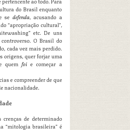
pertencente ao todo. Para
cultura do Brasil enquanto
ue se
defenda
, acusando a
do “apropriação cultural”,
hitewashing” etc. De uns
 controverso. O Brasil do
o, cada vez mais perdido.
s origens, quer forjar uma
bre quem
foi
e começar a
ncias e compreender de que
e nacionalidade.
idade
s crenças de determinado
 “mitologia brasileira” é