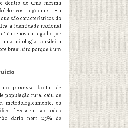
que dentro de uma mesma
olclóricos regionais. Há
 que são característicos do
ica a identidade nacional
ore” é menos carregado que
 uma mitologia brasileira
ore brasileiro porque é um
uício
 um processo brutal de
de população rural caiu de
, metodologicamente, os
fica devessem ser todos
a não daria nem 25% de