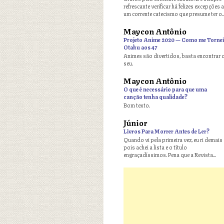
refrescante verificar há felizes excepções a
um corrente catecismo que presume ter o..
Maycon Antônio
o
Projeto Anime 2020 — Como me Tornei
Otaku aos 47
Animes são divertidos, basta encontrar 
seu.
Maycon Antônio
o
O que é necessário para que uma
canção tenha qualidade?
Bom texto.
Júnior
o
Livros Para Morrer Antes de Ler?
Quando vi pela primeira vez, eu ri demais
pois achei a lista e o título
engraçadíssimos. Pena que a Revista...