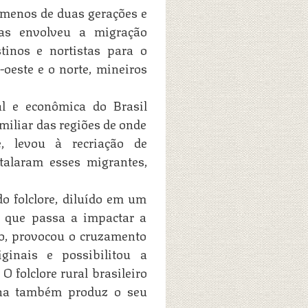
menos de duas gerações e
as envolveu a migração
stinos e nortistas para o
o-oeste e o norte, mineiros
l e econômica do Brasil
amiliar das regiões de onde
e, levou à recriação de
stalaram esses migrantes,
o folclore, diluído em um
, que passa a impactar a
to, provocou o cruzamento
ginais e possibilitou a
O folclore rural brasileiro
ana também produz o seu