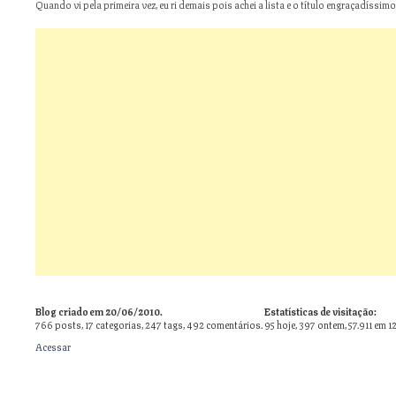
Quando vi pela primeira vez, eu ri demais pois achei a lista e o título engraçadíssimos
Blog criado em 20/06/2010.
Estatísticas de visitação:
766
posts,
17
categorias,
247
tags,
492
comentários.
95 hoje, 397 ontem, 57.911 em 1
Acessar