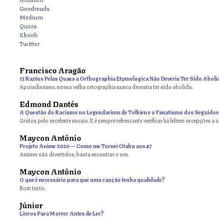
Goodreads
Medium
Quora
Skoob
Twitter
Francisco Aragão
13 Razões Pelas Quaes a Orthographia Etymologica Não Deveria Ter Sido Aboli
Apoiadíssimo, nossa velha ortographia nunca devceria ter sido abolida.
Edmond Dantés
A Questão do Racismo no Legendarium de Tolkien e o Fanatismo dos Seguidor
Gratos pelo excelente ensaio. E é sempre refrescante verificar há felizes excepções a 
Maycon Antônio
on
Projeto Anime 2020 — Como me Tornei Otaku aos 47
Animes são divertidos, basta encontrar o seu.
Maycon Antônio
on
O que é necessário para que uma canção tenha qualidade?
Bom texto.
Júnior
Livros Para Morrer Antes de Ler?