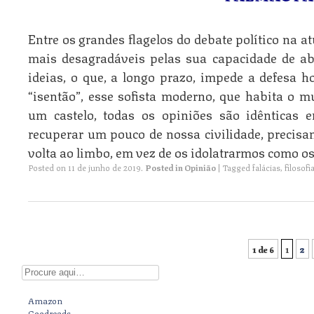
Entre os grandes flagelos do debate político na a
mais desagradáveis pelas sua capacidade de abo
ideias, o que, a longo prazo, impede a defesa h
“isentão”, esse sofista moderno, que habita o 
um castelo, todas os opiniões são idênticas 
recuperar um pouco de nossa civilidade, precisam
volta ao limbo, em vez de os idolatrarmos como o
Posted on
11 de junho de 2019
.
Posted in
Opinião
|
Tagged
falácias
,
filosofi
1 de 6
1
2
Post navigation
Digite aqui
Amazon
Goodreads