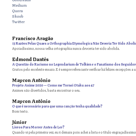
Medium
Quora
Skoob
Twitter
Francisco Aragão
13 Razões Pelas Quaes a Orthographia Etymologica Não Deveria Ter Sido Aboli
Apoiadíssimo, nossa velha ortographia nunca devceria ter sido abolida.
Edmond Dantés
A Questão do Racismo no Legendarium de Tolkien e o Fanatismo dos Seguidor
Gratos pelo excelente ensaio. E é sempre refrescante verificar há felizes excepções a 
Maycon Antônio
on
Projeto Anime 2020 — Como me Tornei Otaku aos 47
Animes são divertidos, basta encontrar o seu.
Maycon Antônio
on
O que é necessário para que uma canção tenha qualidade?
Bom texto.
Júnior
Livros Para Morrer Antes de Ler?
Quando vi pela primeira vez, eu ri demais pois achei a lista e o título engraçadíssimos