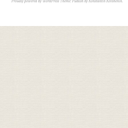
Proudly powered by WordPress
Theme: Publish by
Konstantin Kovshenin
.