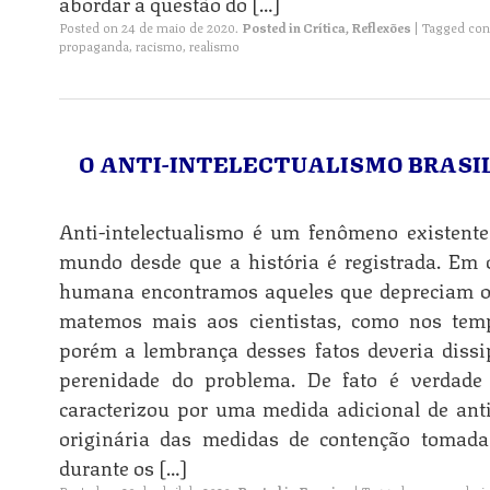
abordar a questão do […]
Posted on
24 de maio de 2020
.
Posted in
Crítica
,
Reflexões
|
Tagged
con
propaganda
,
racismo
,
realismo
O ANTI-INTELECTUALISMO BRASI
Anti-intelectualismo é um fenômeno existente
mundo desde que a história é registrada. Em c
humana encontramos aqueles que depreciam os
n
matemos mais aos cientistas, como nos temp
porém a lembrança desses fatos deveria dissi
perenidade do problema. De fato é verdade
caracterizou por uma medida adicional de anti
n
originária das medidas de contenção tomada
durante os […]