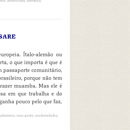
ismo
,
intelectuais
,
liderança
,
NSARE
ropeia. Ítalo-alemão ou
rta, o que importa é que é
m passaporte comunitário,
rasileiro, porque não tem
 trazer muamba. Mas ele é
esa em que trabalha e do
ganha pouco pelo que faz,
vadorismo
,
mau gosto
,
modernidades
,