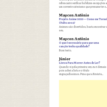
refrescante verificar há felizes excepções a
um corrente catecismo que presume ter o..
Maycon Antônio
o
Projeto Anime 2020 — Como me Tornei
Otaku aos 47
Animes são divertidos, basta encontrar 
seu.
Maycon Antônio
o
O que é necessário para que uma
canção tenha qualidade?
Bom texto.
Júnior
o
Livros Para Morrer Antes de Ler?
Quando vi pela primeira vez, eu ri demais
pois achei a lista e o título
engraçadíssimos. Pena que a Revista...