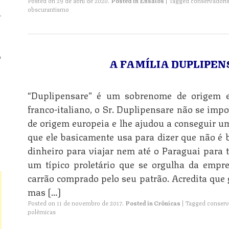
Posted on
29 de abril de 2020
.
Posted in
Ensaios
|
Tagged
conservador
obscurantismo
.
n
o
A FAMÍLIA DUPLIPE
n
“Duplipensare” é um sobrenome de origem eu
franco-italiano, o Sr. Duplipensare não se impo
de origem europeia e lhe ajudou a conseguir u
n
que ele basicamente usa para dizer que não é b
dinheiro para viajar nem até o Paraguai para
um típico proletário que se orgulha da empr
carrão comprado pelo seu patrão. Acredita que 
mas […]
Posted on
11 de novembro de 2017
.
Posted in
Crônicas
|
Tagged
conser
polêmicas