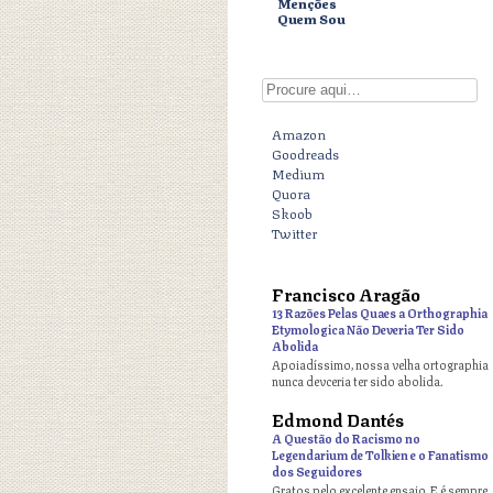
Menções
Quem Sou
Digite aqui
Amazon
Goodreads
Medium
Quora
Skoob
Twitter
Francisco Aragão
o
13 Razões Pelas Quaes a Orthographia
Etymologica Não Deveria Ter Sido
Abolida
Apoiadíssimo, nossa velha ortographia
nunca devceria ter sido abolida.
Edmond Dantés
o
A Questão do Racismo no
Legendarium de Tolkien e o Fanatismo
dos Seguidores
Gratos pelo excelente ensaio. E é sempre