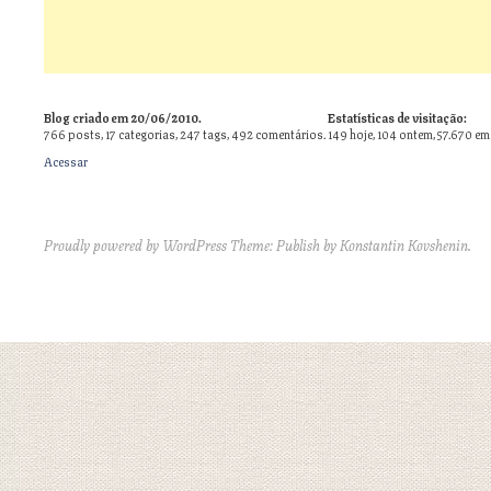
Blog criado em 20/06/2010.
Estatísticas de visitação:
766
posts,
17
categorias,
247
tags,
492
comentários.
149 hoje, 104 ontem, 57.670 em
Acessar
Proudly powered by WordPress
Theme: Publish by
Konstantin Kovshenin
.