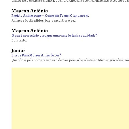
Gratos pelo excelente ensaio. E é sempre refrescante verificar há felizes excepções a 
Maycon Antônio
on
Projeto Anime 2020 — Como me Tornei Otaku aos 47
Animes são divertidos, basta encontrar o seu.
Maycon Antônio
on
O que é necessário para que uma canção tenha qualidade?
Bom texto.
Júnior
Livros Para Morrer Antes de Ler?
Quando vi pela primeira vez, eu ri demais pois achei a lista e o título engraçadíssimos