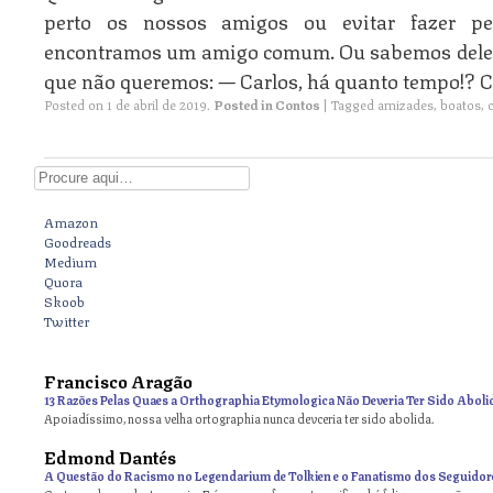
perto os nossos amigos ou evitar fazer pe
encontramos um amigo comum. Ou sabemos deles,
que não queremos: — Carlos, há quanto tempo!? C
Posted on
1 de abril de 2019
.
Posted in
Contos
|
Tagged
amizades
,
boatos
,
Digite aqui
Amazon
Goodreads
Medium
Quora
Skoob
Twitter
Francisco Aragão
13 Razões Pelas Quaes a Orthographia Etymologica Não Deveria Ter Sido Aboli
Apoiadíssimo, nossa velha ortographia nunca devceria ter sido abolida.
Edmond Dantés
A Questão do Racismo no Legendarium de Tolkien e o Fanatismo dos Seguidor