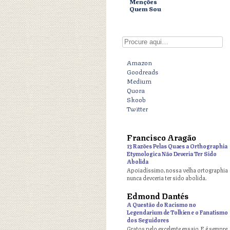
Menções
Quem Sou
Digite aqui
Amazon
Goodreads
Medium
Quora
Skoob
Twitter
Francisco Aragão
o
13 Razões Pelas Quaes a Orthographia
Etymologica Não Deveria Ter Sido
Abolida
Apoiadíssimo, nossa velha ortographia
nunca devceria ter sido abolida.
Edmond Dantés
o
A Questão do Racismo no
Legendarium de Tolkien e o Fanatismo
dos Seguidores
Gratos pelo excelente ensaio. E é sempre