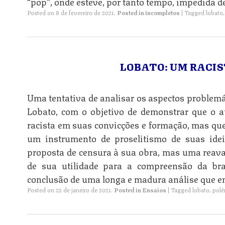
“pop”, onde esteve, por tanto tempo, impedida de
Posted on
8 de fevereiro de 2021
.
Posted in
incompletos
|
Tagged
lobato
LOBATO: UM RACI
Uma tentativa de analisar os aspectos problemá
Lobato, com o objetivo de demonstrar que o 
racista em suas convicções e formação, mas que
n
um instrumento de proselitismo de suas ide
proposta de censura à sua obra, mas uma reaval
de sua utilidade para a compreensão da bras
conclusão de uma longa e madura análise que em
Posted on
22 de janeiro de 2021
.
Posted in
Ensaios
|
Tagged
lobato
,
polê
n