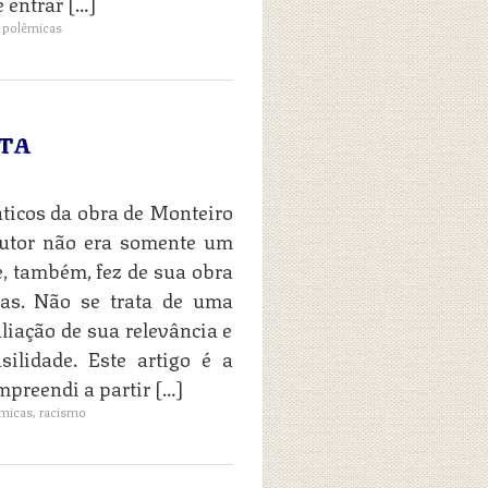
 entrar […]
,
polêmicas
STA
ticos da obra de Monteiro
autor não era somente um
, também, fez de sua obra
ias. Não se trata de uma
iação de sua relevância e
ilidade. Este artigo é a
preendi a partir […]
micas
,
racismo