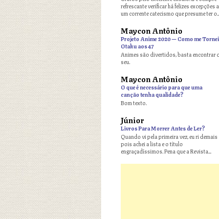
refrescante verificar há felizes excepções a
um corrente catecismo que presume ter o..
Maycon Antônio
o
Projeto Anime 2020 — Como me Tornei
Otaku aos 47
Animes são divertidos, basta encontrar 
seu.
Maycon Antônio
o
O que é necessário para que uma
canção tenha qualidade?
Bom texto.
Júnior
o
Livros Para Morrer Antes de Ler?
Quando vi pela primeira vez, eu ri demais
pois achei a lista e o título
engraçadíssimos. Pena que a Revista...