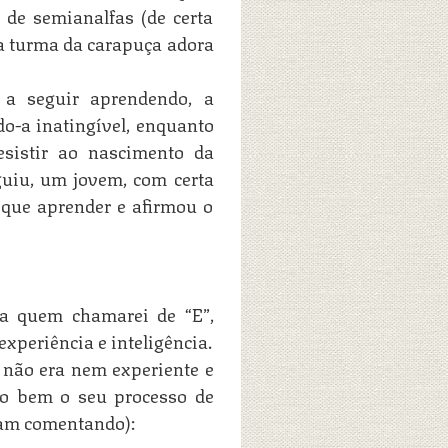
de semianalfas (de certa
 a turma da carapuça adora
 a seguir aprendendo, a
o-a inatingível, enquanto
esistir ao nascimento da
guiu, um jovem, com certa
que aprender e afirmou o
 a quem chamarei de “E”,
experiência e inteligência.
 não era nem experiente e
do bem o seu processo de
vam comentando):