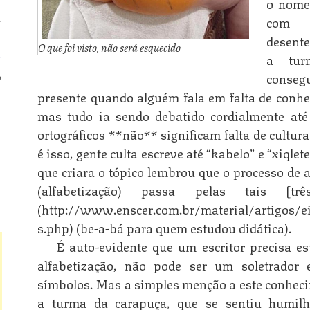
o nome 
com 
.
desente
n
O que foi visto, não será esquecido
a tur
conse
o
presente quando alguém fala em falta de conhe
mas tudo ia sendo debatido cordialmente até
n
ortográficos **não** significam falta de cultura
é isso, gente culta escreve até “kabelo” e “xiq
que criara o tópico lembrou que o processo de a
n
(alfabetização) passa pelas tais [tr
(http://www.enscer.com.br/material/artigos/e
s.php) (be-a-bá para quem estudou didática).
É auto-evidente que um escritor precisa es
alfabetização, não pode ser um soletrador
símbolos. Mas a simples menção a este conhec
a turma da carapuça, que se sentiu humilha