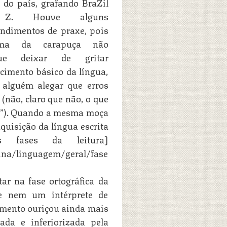
do país, grafando BraZil
Z. Houve alguns
ndimentos de praxe, pois
ma da carapuça não
gue deixar de gritar
cimento básico da língua,
 alguém alegar que erros
 (não, claro que não, o que
lete”). Quando a mesma moça
quisição da língua escrita
ês fases da leitura]
ina/linguagem/geral/fase
tar na fase ortográfica da
 e nem um intérprete de
imento ouriçou ainda mais
da e inferiorizada pela