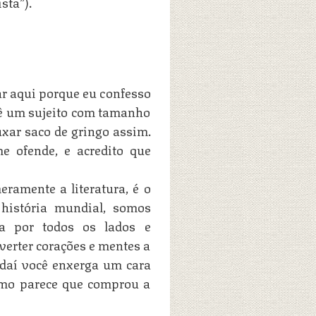
sta”).
ar aqui porque eu confesso
 vê um sujeito com tamanho
uxar saco de gringo assim.
e ofende, e acredito que
ramente a literatura, é o
história mundial, somos
a por todos os lados e
erter corações e mentes a
E daí você enxerga um cara
omo parece que comprou a