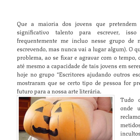
Que a maioria dos jovens que pretendem s
significativo talento para escrever, i
frequentemente me incluo nesse grupo de m
escrevendo, mas nunca vai a lugar algum). O qu
problema, ao se fixar e agravar com o tempo,
até mesmo a capacidade de tais jovens em serem
hoje no grupo “Escritores ajudando outros es
mostraram que se certo tipo de pessoa for p
n
futuro para a nossa arte literária.
Tudo 
onde 
recla
n
metido
inculto