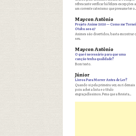
refrescante verificar há felizes excepções a
um corrente catecismo que presume ter o..
Maycon Antônio
o
Projeto Anime 2020 — Como me Tornei
Otaku aos 47
Animes são divertidos, basta encontrar 
seu.
Maycon Antônio
o
O que é necessário para que uma
canção tenha qualidade?
Bom texto.
Júnior
o
Livros Para Morrer Antes de Ler?
Quando vi pela primeira vez, eu ri demais
pois achei a lista e o título
engraçadíssimos. Pena que a Revista...