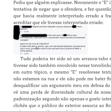
Pediu que alguém explicasse. Novamente o “E” 
tentativa de negar que o ofendera, e fez questã
que havia realmente interpretado errado a fr
acreditar que ele tivesse interpretado errado:
Tudo poderia ter sido só um arranca-rabo s
tivesse sido também envolvido nesse torvelinho 
em outro tópico, o mesmo “E” resolvesse ten
não estamos na rua e ele não pode me bater fis
desqualificar um argumento meu em defesa do es
vê uma perda de diversidade cultural da nossa
padronização segundo não apenas o gosto inte
clichês que o público do exterior associa ao Br