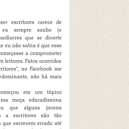
er escritores carece de
sso eu sempre soube (e
edíocres que se diverte
e eu não sabia é que esse
 começasse a comprometer
 leitores. Fatos ocorridos
critores”, no Facebook me
redominante, não há mais
começou em um tópico
uma moça educadíssima
mou que alguns jovens
s a escritores são tão
s que escrevem errado até