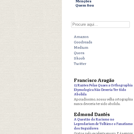
Menções
Quem Sou
Digite aqui
Amazon
Goodreads
Medium
Quora
Skoob
Twitter
Francisco Aragão
o
13 Razões Pelas Quaes a Orthographia
Etymologica Não Deveria Ter Sido
Abolida
Apoiadíssimo, nossa velha ortographia
nunca devceria ter sido abolida.
Edmond Dantés
o
A Questão do Racismo no
Legendarium de Tolkien e o Fanatismo
dos Seguidores
Gratos pelo excelente ensaio. E é sempre