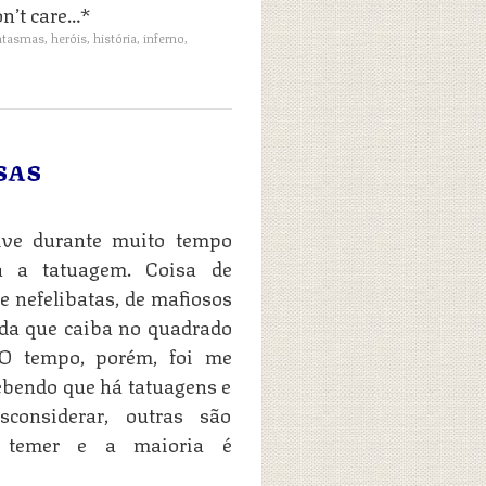
on’t care…*
ntasmas
,
heróis
,
história
,
inferno
,
SAS
ive durante muito tempo
ra a tatuagem. Coisa de
e nefelibatas, de mafiosos
da que caiba no quadrado
 O tempo, porém, foi me
ebendo que há tatuagens e
considerar, outras são
o temer e a maioria é