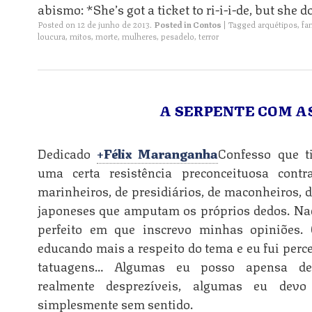
abismo: *She’s got a ticket to ri-i-i-de, but she d
Posted on
12 de junho de 2013
.
Posted in
Contos
|
Tagged
arquétipos
,
fa
loucura
,
mitos
,
morte
,
mulheres
,
pesadelo
,
terror
A SERPENTE COM A
Dedicado
+Félix Maranganha
Confesso que t
uma certa resistência preconceituosa cont
marinheiros, de presidiários, de maconheiros, d
japoneses que amputam os próprios dedos. Na
perfeito em que inscrevo minhas opiniões.
educando mais a respeito do tema e eu fui perc
tatuagens… Algumas eu posso apensa des
realmente desprezíveis, algumas eu dev
simplesmente sem sentido.