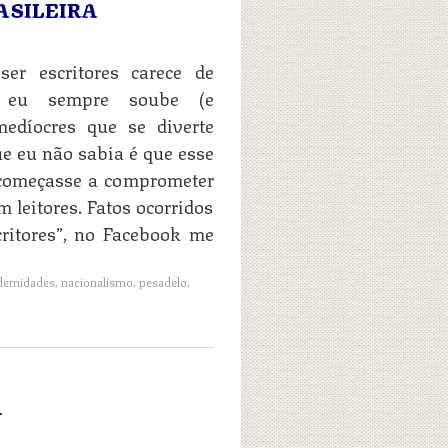
RASILEIRA
er escritores carece de
sso eu sempre soube (e
edíocres que se diverte
e eu não sabia é que esse
 começasse a comprometer
 leitores. Fatos ocorridos
critores”, no Facebook me
ernidades
,
nacionalismo
,
pesadelo
,
A