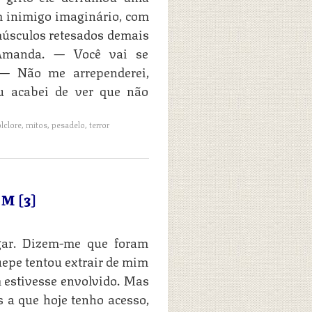
m inimigo imaginário, com
músculos retesados demais
 Amanda. — Você vai se
 — Não me arrependerei,
u acabei de ver que não
olclore
,
mitos
,
pesadelo
,
terror
M [3]
gar. Dizem-me que foram
uepe tentou extrair de mim
estivesse envolvido. Mas
 a que hoje tenho acesso,