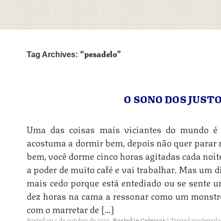
pesadelo
Tag Archives:
O SONO DOS JUST
Uma das coisas mais viciantes do mundo é
acostuma a dormir bem, depois não quer parar 
bem, você dorme cinco horas agitadas cada noite
a poder de muito café e vai trabalhar. Mas um d
mais cedo porque está entediado ou se sente 
dez horas na cama a ressonar como um monstro
com o marretar de […]
Posted on
1 de outubro de 2019
.
Posted in
Crônicas
|
Tagged
modernida