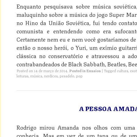
Enquanto pesquisava sobre música soviética
malu­qui­nho sobre a música do jogo Super Mar
no Hino da União Soviética, fui tendo contat
comunista e entendendo como era sufocante
Certamente nem eu e nem você gostaríamos de 
então o nosso herói, o Yuri, um exímio guitarr
clássica no conservatório e atravessou a ado
contrabandeados de Black Sabbath, Beatles, Bee
Posted on
14 de março de 2014
.
Posted in
Ensaios
|
Tagged
cultura
,
exo
leituras
,
música
,
nerdices
,
pesadelo
,
pop
A PESSOA AMAD
Rodrigo mirou Amanda nos olhos com uma f
conhecia. Mas em vez de um tapa ou de um