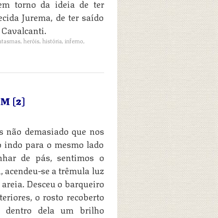
em torno da ideia de ter
ida Jurema, de ter saído
 Cavalcanti.
ntasmas
,
heróis
,
história
,
inferno
,
M [2]
as não demasiado que nos
o indo para o mesmo lado
nhar de pás, sentimos o
a, acendeu-se a trêmula luz
 areia. Desceu o barqueiro
riores, o rosto recoberto
 dentro dela um brilho