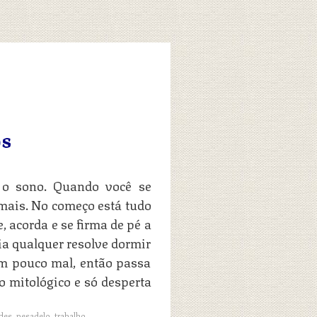
OS
 o sono. Quando você se
mais. No começo está tudo
, acorda e se firma de pé a
ia qualquer resolve dormir
um pouco mal, então passa
 mitológico e só desperta
des
,
pesadelo
,
trabalho