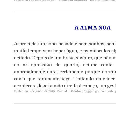
A ALMA NUA
Acordei de um sono pesado e sem sonhos, sent
muito tempo sem beber água, e os músculos algo
deitado. Depois de um breve suspiro, que não m
do ar opressivo do quarto, dei-me cont
n
anormalmente dura, certamente porque dormi
coisa que raramente faço. Tentando entende
acontecera, levei a mão direita à cabeça, um gest
Posted on
8 de junho de 2019
.
Posted in
Contos
|
Tagged
gótico
,
morte
,
n