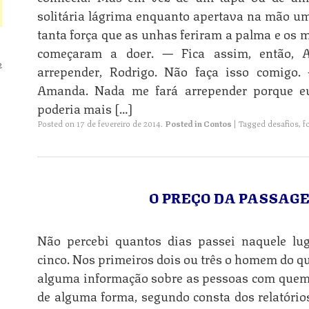
solitária lágrima enquanto apertava na mão u
tanta força que as unhas feriram a palma e os 
começaram a doer. — Fica assim, então,
2
arrepender, Rodrigo. Não faça isso comigo.
Amanda. Nada me fará arrepender porque e
poderia mais […]
Posted on
17 de fevereiro de 2014
.
Posted in
Contos
|
Tagged
desafios
,
f
O PREÇO DA PASSAGE
Não percebi quantos dias passei naquele lu
cinco. Nos primeiros dois ou três o homem do q
alguma informação sobre as pessoas com quem 
de alguma forma, segundo consta dos relatórios