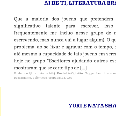
AI DE TI, LITERATURA B
.
n
Que a maioria dos jovens que pretendem s
significativo talento para escrever, i
o
frequentemente me incluo nesse grupo de m
escrevendo, mas nunca vai a lugar algum). O qu
n
problema, ao se fixar e agravar com o tempo,
até mesmo a capacidade de tais jovens em serem
hoje no grupo “Escritores ajudando outros es
n
mostraram que se certo tipo de […]
Posted on
25 de maio de 2014
.
Posted in
Opinião
|
Tagged
favoritos
,
mod
pessimismo
,
polêmicas
,
propaganda
,
web
YURI E NATASH