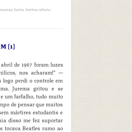
ntasmas
,
heróis
,
história
,
inferno
,
M [1]
 abril de 1967 foram luzes
milicos, nos acharam!” —
s logo perdi o controle em
ma. Jurema gritou e se
e um farfalho, tudo muito
tempo de pensar que muitos
sem mártires estudantis e
nia disso me fez suportar
ys tocava Beatles rumo ao