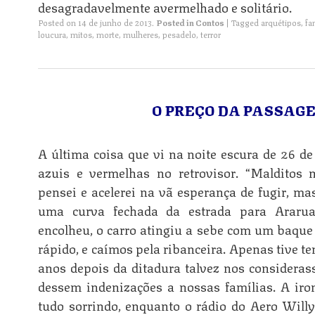
desagradavelmente avermelhado e solitário.
Posted on
14 de junho de 2013
.
Posted in
Contos
|
Tagged
arquétipos
,
fa
loucura
,
mitos
,
morte
,
mulheres
,
pesadelo
,
terror
O PREÇO DA PASSAGE
A última coisa que vi na noite escura de 26 de
azuis e vermelhas no retrovisor. “Malditos 
pensei e acelerei na vã esperança de fugir, ma
uma curva fechada da estrada para Ararua
encolheu, o carro atingiu a sebe com um baque 
rápido, e caímos pela ribanceira. Apenas tive 
anos depois da ditadura talvez nos consideras
dessem indenizações a nossas famílias. A iro
tudo sorrindo, enquanto o rádio do Aero Will