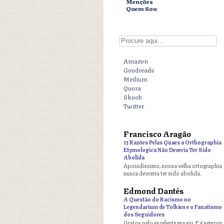
Menções
Quem Sou
Digite aqui
Amazon
Goodreads
Medium
Quora
Skoob
Twitter
Francisco Aragão
o
13 Razões Pelas Quaes a Orthographia
Etymologica Não Deveria Ter Sido
Abolida
Apoiadíssimo, nossa velha ortographia
nunca devceria ter sido abolida.
Edmond Dantés
o
A Questão do Racismo no
Legendarium de Tolkien e o Fanatismo
dos Seguidores
Gratos pelo excelente ensaio. E é sempre