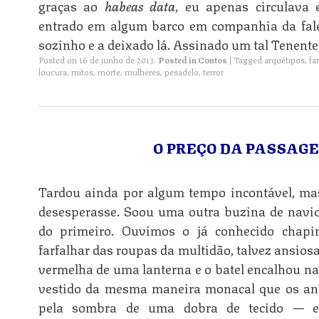
graças ao
habeas data
, eu apenas circulava 
entrado em algum barco em companhia da falec
sozinho e a deixado lá. Assinado um tal Tenente
Posted on
16 de junho de 2013
.
Posted in
Contos
|
Tagged
arquétipos
,
fa
loucura
,
mitos
,
morte
,
mulheres
,
pesadelo
,
terror
O PREÇO DA PASSAGE
Tardou ainda por algum tempo incontável, m
desesperasse. Soou uma outra buzina de navi
do primeiro. Ouvimos o já conhecido chapi
farfalhar das roupas da multidão, talvez ansios
vermelha de uma lanterna e o batel encalhou na
vestido da mesma maneira monacal que os ante
pela sombra de uma dobra de tecido — e