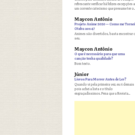
refrescante verificar há felizes excepções a
um corrente catecismo que presume ter o..
Maycon Antônio
o
Projeto Anime 2020 — Como me Tornei
Otaku aos 47
Animes são divertidos, basta encontrar 
seu.
Maycon Antônio
o
O que é necessário para que uma
canção tenha qualidade?
Bom texto.
Júnior
o
Livros Para Morrer Antes de Ler?
Quando vi pela primeira vez, eu ri demais
pois achei a lista e o título
engraçadíssimos. Pena que a Revista...