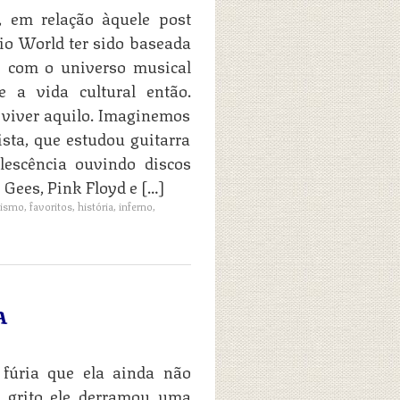
, em relação àquele post
io World ter sido baseada
o com o universo musical
 a vida cultural então.
viver aquilo. Imaginemos
ista, que estudou guitarra
lescência ouvindo discos
 Gees, Pink Floyd e […]
tismo
,
favoritos
,
história
,
inferno
,
A
úria que ela ainda não
 grito ele derramou uma