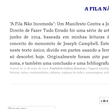
A FILA 
“A Fila Não Incomoda”: Um Manifesto Contra a J
Direito de Fazer Tudo Errado foi uma série de ar
junho de 2014, baseada em minhas leituras de
conceito do monomito de Joseph Campbell. Este
neste texto único, divido em partes usando a f
só descobri hoje. Originalmente foram oito pa
nona, e também uma conclusão e uma bibliografia
Posted on
12 de maio de 2014
.
Posted in
Crítica
,
Ensaios
|
Tagged
arquéti
leituras
,
mitos
,
modernidades
,
niilismo
,
páginas de índice
,
personagens
,
pol
1 de 2
Post navigation
Digite aqui