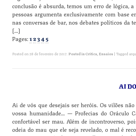
conclusão é absurda, temos um erro de lógica, a 
pessoas argumenta exclusivamente com base em
nas conversas de bar, nos debates políticos da t
[…]
Pages:
1
2
3
4
5
Posted on
28 de fevereiro de 2017
.
Posted in
Crítica
,
Ensaios
|
Tagged
arqu
AI D
Ai de vós que desejais ser heróis. Os vilões nã
vossa humanidade… — Profecias do Oráculo Ca
confortável ser mau. Além de incontroverso, p
odeia do mau que ele seja revelado, o mal é reco