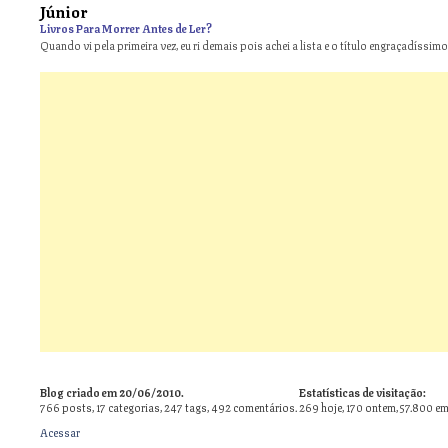
Júnior
Livros Para Morrer Antes de Ler?
Quando vi pela primeira vez, eu ri demais pois achei a lista e o título engraçadíssimos
Blog criado em 20/06/2010.
Estatísticas de visitação:
766
posts,
17
categorias,
247
tags,
492
comentários.
269 hoje, 170 ontem, 57.800 em
Acessar