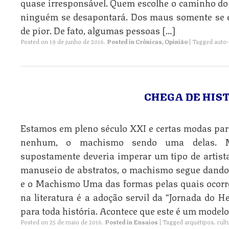
quase irresponsável. Quem escolhe o caminho do 
ninguém se desapontará. Dos maus somente se 
de pior. De fato, algumas pessoas […]
Posted on
19 de junho de 2016
.
Posted in
Crônicas
,
Opinião
|
Tagged
auto-
CHEGA DE HIS
Estamos em pleno século XXI e certas modas par
nenhum, o machismo sendo uma delas. Me
supostamente deveria imperar um tipo de artista
manuseio de abstratos, o machismo segue dando 
e o Machismo Uma das formas pelas quais ocor
na literatura é a adoção servil da “Jornada do
para toda história. Acontece que este é um modelo
Posted on
25 de maio de 2016
.
Posted in
Ensaios
|
Tagged
arquétipos
,
cult