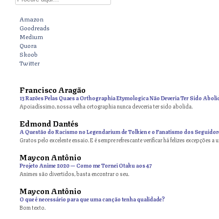
Amazon
Goodreads
Medium
Quora
Skoob
Twitter
Francisco Aragão
13 Razões Pelas Quaes a Orthographia Etymologica Não Deveria Ter Sido Aboli
Apoiadíssimo, nossa velha ortographia nunca devceria ter sido abolida.
Edmond Dantés
A Questão do Racismo no Legendarium de Tolkien e o Fanatismo dos Seguidor
Gratos pelo excelente ensaio. E é sempre refrescante verificar há felizes excepções a 
Maycon Antônio
on
Projeto Anime 2020 — Como me Tornei Otaku aos 47
Animes são divertidos, basta encontrar o seu.
Maycon Antônio
on
O que é necessário para que uma canção tenha qualidade?
Bom texto.