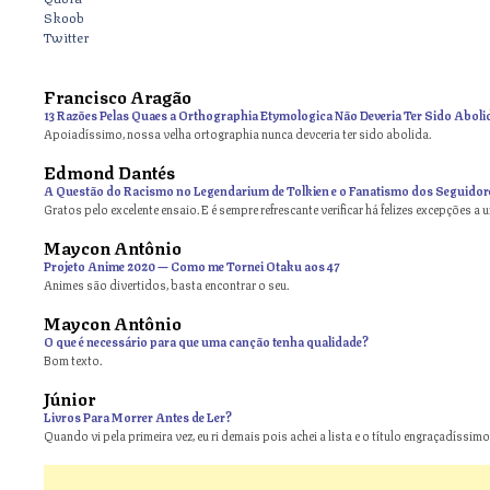
Skoob
Twitter
Francisco Aragão
13 Razões Pelas Quaes a Orthographia Etymologica Não Deveria Ter Sido Aboli
Apoiadíssimo, nossa velha ortographia nunca devceria ter sido abolida.
Edmond Dantés
A Questão do Racismo no Legendarium de Tolkien e o Fanatismo dos Seguidor
Gratos pelo excelente ensaio. E é sempre refrescante verificar há felizes excepções a 
Maycon Antônio
on
Projeto Anime 2020 — Como me Tornei Otaku aos 47
Animes são divertidos, basta encontrar o seu.
Maycon Antônio
on
O que é necessário para que uma canção tenha qualidade?
Bom texto.
Júnior
Livros Para Morrer Antes de Ler?
Quando vi pela primeira vez, eu ri demais pois achei a lista e o título engraçadíssimos