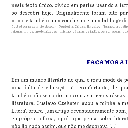
neste texto único, divido em partes usando a f
só descobri hoje. Originalmente foram oito pa
nona, e também uma conclusão e uma bibliografia
Posted on
12 de maio de 2014
.
Posted in
Crítica
,
Ensaios
|
Tagged
arquéti
leituras
,
mitos
,
modernidades
,
niilismo
,
páginas de índice
,
personagens
,
pol
FAÇAMOS A 
Em um mundo literário no qual o meu modo de pe
uma falta de educação, é reconfortante, de q
também não se conforma com as nuvens róseas 
literatura. Gustavo Czekster lavou a minha alm
LiteraTortura [um artigo devastadoramente bom]
eu próprio o faria, aquilo que penso sobre liter
não lia nada assim, que não me deparava […]