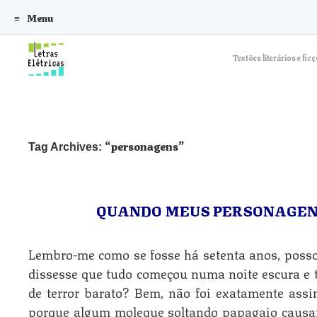
Menu
Skip to content
Textões literários e f
personagens
Tag Archives:
QUANDO MEUS PERSONAGEN
Lembro-me como se fosse há setenta anos, posso j
dissesse que tudo começou numa noite escura e 
de terror barato? Bem, não foi exatamente assi
porque algum moleque soltando papagaio causara