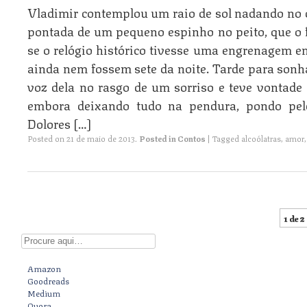
Vladimir contemplou um raio de sol nadando no co
pontada de um pequeno espinho no peito, que o 
se o relógio histórico tivesse uma engrenagem e
ainda nem fossem sete da noite. Tarde para sonh
voz dela no rasgo de um sorriso e teve vontade 
embora deixando tudo na pendura, pondo pel
Dolores […]
Posted on
21 de maio de 2013
.
Posted in
Contos
|
Tagged
alcoólatras
,
amor
1 de 2
Post navigation
Digite aqui
Amazon
Goodreads
Medium
Quora