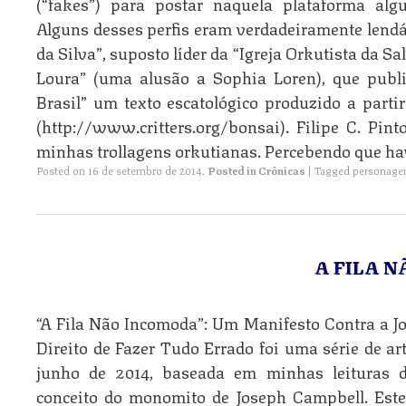
(“fakes”) para postar naquela plataforma al
Alguns desses perfis eram verdadeiramente lend
da Silva”, suposto líder da “Igreja Orkutista da Sa
Loura” (uma alusão a Sophia Loren), que publ
Brasil” um texto escatológico produzido a parti
(http://www.critters.org/bonsai). Filipe C. Pin
minhas trollagens orkutianas. Percebendo que havi
Posted on
16 de setembro de 2014
.
Posted in
Crônicas
|
Tagged
personage
A FILA 
“A Fila Não Incomoda”: Um Manifesto Contra a J
Direito de Fazer Tudo Errado foi uma série de ar
junho de 2014, baseada em minhas leituras de
conceito do monomito de Joseph Campbell. Este