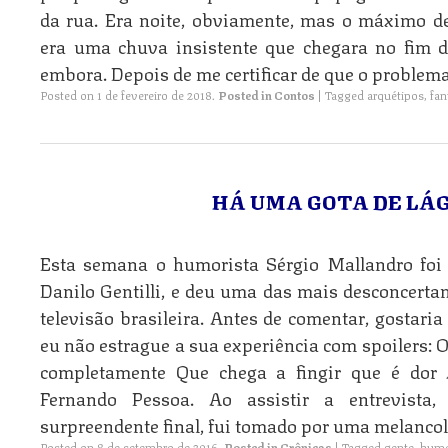
da rua. Era noite, obviamente, mas o máximo de
era uma chuva insistente que chegara no fim 
embora. Depois de me certificar de que o problem
Posted on
1 de fevereiro de 2018
.
Posted in
Contos
|
Tagged
arquétipos
,
fan
HÁ UMA GOTA DE LÁ
Esta semana o humorista Sérgio Mallandro foi
Danilo Gentilli, e deu uma das mais desconcertan
televisão brasileira. Antes de comentar, gostaria
eu não estrague a sua experiência com spoilers: O
completamente Que chega a fingir que é dor 
Fernando Pessoa. Ao assistir a entrevista
surpreendente final, fui tomado por uma melancol
Posted on
8 de setembro de 2016
.
Posted in
Crônicas
|
Tagged
gente
,
hum