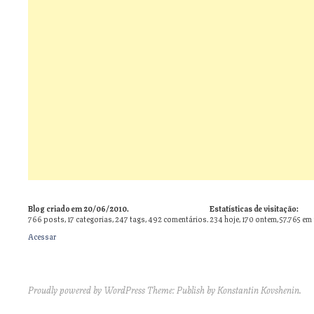
Blog criado em 20/06/2010.
Estatísticas de visitação:
766
posts,
17
categorias,
247
tags,
492
comentários.
234 hoje, 170 ontem, 57.765 em
Acessar
Proudly powered by WordPress
Theme: Publish by
Konstantin Kovshenin
.