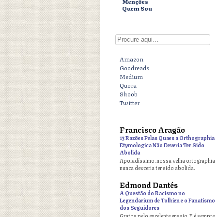
Menções
Quem Sou
Digite aqui
Amazon
Goodreads
Medium
Quora
Skoob
Twitter
Francisco Aragão
o
13 Razões Pelas Quaes a Orthographia
Etymologica Não Deveria Ter Sido
Abolida
Apoiadíssimo, nossa velha ortographia
nunca devceria ter sido abolida.
Edmond Dantés
o
A Questão do Racismo no
Legendarium de Tolkien e o Fanatismo
dos Seguidores
Gratos pelo excelente ensaio. E é sempre