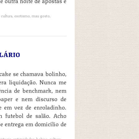
de outra noite de apostas e
,
cultura
,
exotismo
,
mau gosto
,
LÁRIO
cake se chamava bolinho,
era liquidação. Nunca me
ência de benchmark, nem
paper e nem discurso de
e em vez de enroladinho.
 futebol de salão. Acho
e entrega em domicílio de
irtuais
,
antiguidades
,
bobice
,
cultura
,