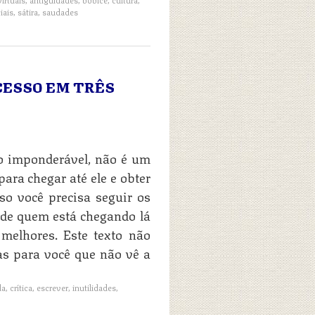
iais
,
sátira
,
saudades
CESSO EM TRÊS
go imponderável, não é um
para chegar até ele e obter
so você precisa seguir os
 de quem está chegando lá
melhores. Este texto não
as para você que não vê a
da
,
crítica
,
escrever
,
inutilidades
,