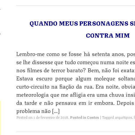
.
n
QUANDO MEUS PERSONAGENS 
CONTRA MIM
o
n
Lembro-me como se fosse há setenta anos, poss
se lhe dissesse que tudo começou numa noite e
nos filmes de terror barato? Bem, não foi exat
n
Estava escuro porque algum moleque solta
curto-circuito na fiação da rua. Era noite, ob
meteorologia que me afligia era uma chuva insi
da tarde e não pensava em ir embora. Depois 
problema não […]
Posted on
1 de fevereiro de 2018
.
Posted in
Contos
|
Tagged
arquétipos
,