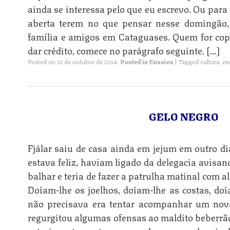
ainda se interessa pelo que eu escrevo. Ou para
aberta terem no que pensar nesse domingão,
família e amigos em Cataguases. Quem for cop
dar crédito, comece no parágrafo seguinte. […]
Posted on
12 de outubro de 2014
.
Posted in
Ensaios
|
Tagged
cultura
,
ex
GELO NEGRO
Fjálar saiu de casa ainda em jejum em outro di
estava feliz, haviam ligado da delegacia avisan
balhar e teria de fazer a patrulha matinal com 
Doíam-lhe os joelhos, doíam-lhe as costas, doí
não pre­cisava era tentar acompanhar um nova
regurgitou algumas ofensas ao maldito beberrão