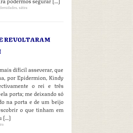
ara podermos segurar […]
ernidades
,
sátira
SE REVOLTARAM
I
 mais difícil asseverar, que
sa, por Epidermion, Kindy
ectivamente o rei e três
ela porta; me deixando só
o na porta e de um beijo
escobrir o que tinham em
u […]
ira