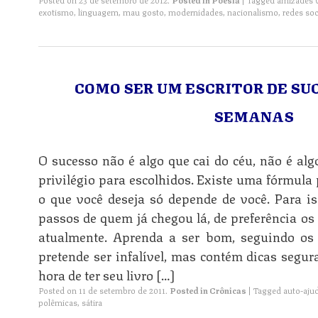
exotismo
,
linguagem
,
mau gosto
,
modernidades
,
nacionalismo
,
redes soc
COMO SER UM ESCRITOR DE SU
SEMANAS
O sucesso não é algo que cai do céu, não é al
privilégio para escolhidos. Existe uma fórmula 
o que você deseja só depende de você. Para is
passos de quem já chegou lá, de preferência os
atualmente. Aprenda a ser bom, seguindo os 
pretende ser infalível, mas contém dicas segur
hora de ter seu livro […]
Posted on
11 de setembro de 2011
.
Posted in
Crônicas
|
Tagged
auto-aju
polêmicas
,
sátira