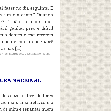
 fazer no dia seguinte. E
is um dia chato.” Quando
cê já não creia no amor
ácil ganhar peso e difícil
eus dentes e escurecerem
 nada e rareia onde você
rar nas […]
oritos
,
instruções
,
pessimismo
,
sátira
TURA NACIONAL
 dos doze ou treze leitores
cio mais uma treta, com o
am de mim e espantar quem