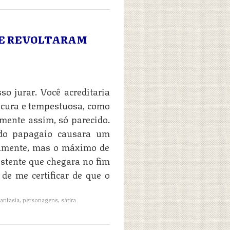
SE REVOLTARAM
o jurar. Você acreditaria
scura e tempestuosa, como
amente assim, só parecido.
ndo papagaio causara um
viamente, mas o máximo de
stente que chegara no fim
de me certificar de que o
fantasia
,
personagens
,
sátira