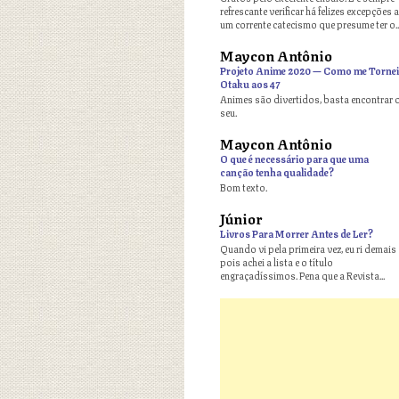
refrescante verificar há felizes excepções a
um corrente catecismo que presume ter o..
Maycon Antônio
o
Projeto Anime 2020 — Como me Tornei
Otaku aos 47
Animes são divertidos, basta encontrar 
seu.
Maycon Antônio
o
O que é necessário para que uma
canção tenha qualidade?
Bom texto.
Júnior
o
Livros Para Morrer Antes de Ler?
Quando vi pela primeira vez, eu ri demais
pois achei a lista e o título
engraçadíssimos. Pena que a Revista...