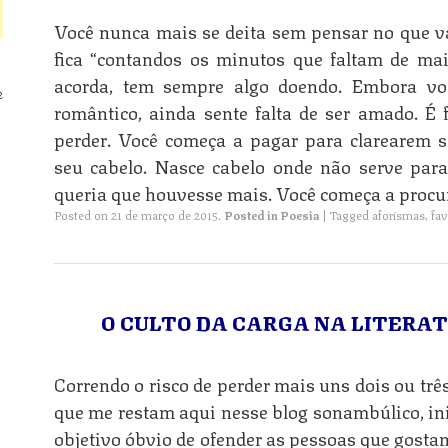
Você nunca mais se deita sem pensar no que vai
fica “contandos os minutos que faltam de ma
acorda, tem sempre algo doendo. Embora vo
2
romântico, ainda sente falta de ser amado. É f
perder. Você começa a pagar para clarearem s
seu cabelo. Nasce cabelo onde não serve para
queria que houvesse mais. Você começa a procu
Posted on
21 de março de 2015
.
Posted in
Poesia
|
Tagged
aforismas
,
fav
O CULTO DA CARGA NA LITERA
Correndo o risco de perder mais uns dois ou três
que me restam aqui nesse blog sonambúlico, ini
objetivo óbvio de ofender as pessoas que gost