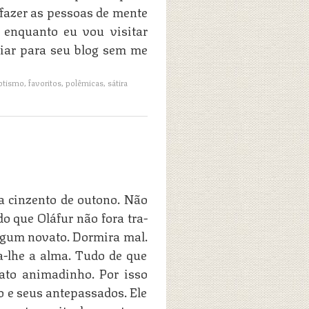
 fazer as pessoas de mente
 enquanto eu vou visitar
iar para seu blog sem me
otismo
,
favoritos
,
polêmicas
,
sátira
a cinzento de outono. Não
do que Oláfur não fora tra­
algum novato. Dormira mal.
a-lhe a alma. Tudo de que
to ani­madinho. Por isso
 e seus antepassados. Ele