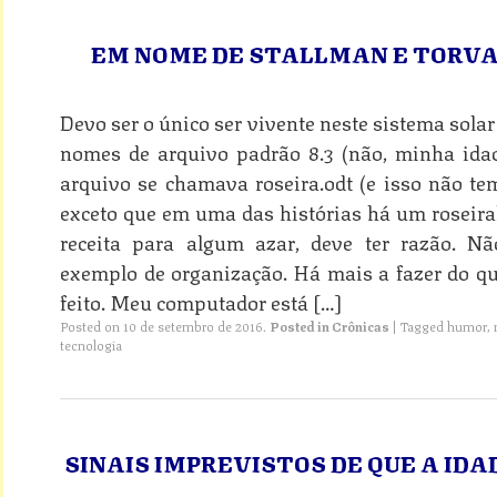
EM NOME DE STALLMAN E TORVA
Devo ser o único ser vivente neste sistema sola
nomes de arquivo padrão 8.3 (não, minha idad
arquivo se chamava roseira.odt (e isso não tem
exceto que em uma das histórias há um roseiral
receita para algum azar, deve ter razão. 
exemplo de organização. Há mais a fazer do q
feito. Meu computador está […]
Posted on
10 de setembro de 2016
.
Posted in
Crônicas
|
Tagged
humor
,
tecnologia
SINAIS IMPREVISTOS DE QUE A ID