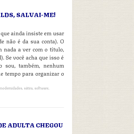
LDS, SALVAI-ME!
r que ainda insiste em usar
e não é da sua conta). O
 nada a ver com o título,
). Se você acha que isso é
Não sou, também, nenhum
ue tempo para organizar o
modernidades
,
sátira
,
software
,
ADE ADULTA CHEGOU