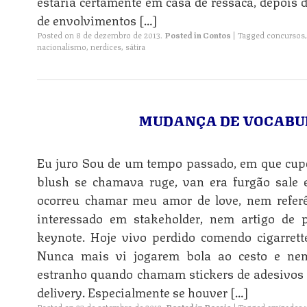
estaria cer­ta­mente em casa de ressaca, depois 
de envolvimentos […]
Posted on
8 de dezembro de 2013
.
Posted in
Contos
|
Tagged
concursos
nacionalismo
,
nerdices
,
sátira
MUDANÇA DE VOCABU
Eu juro Sou de um tempo passado, em que cup
blush se chamava ruge, van era furgão sale 
ocorreu chamar meu amor de love, nem refer
interessado em stakeholder, nem artigo de 
keynote. Hoje vivo perdido comendo cigarrett
Nunca mais vi jogarem bola ao cesto e nem
estranho quando chamam stickers de adesivos 
delivery. Especialmente se houver […]
Posted on
23 de setembro de 2012
.
Posted in
Poesia
|
Tagged
amizades v