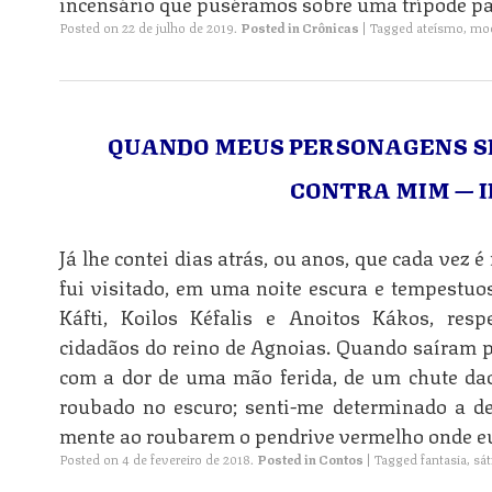
incensário que puséramos sobre uma trípode p
Posted on
22 de julho de 2019
.
Posted in
Crônicas
|
Tagged
ateísmo
,
mod
QUANDO MEUS PERSONAGENS 
CONTRA MIM — I
Já lhe contei dias atrás, ou anos, que cada vez é
fui visitado, em uma noite escura e tempestuo
n
Káfti, Koilos Kéfalis e Anoitos Kákos, resp
cidadãos do reino de Agnoias. Quando saíram p
com a dor de uma mão ferida, de um chute dad
roubado no escuro; senti-me determinado a d
n
mente ao roubarem o pendrive vermelho onde e
Posted on
4 de fevereiro de 2018
.
Posted in
Contos
|
Tagged
fantasia
,
sát