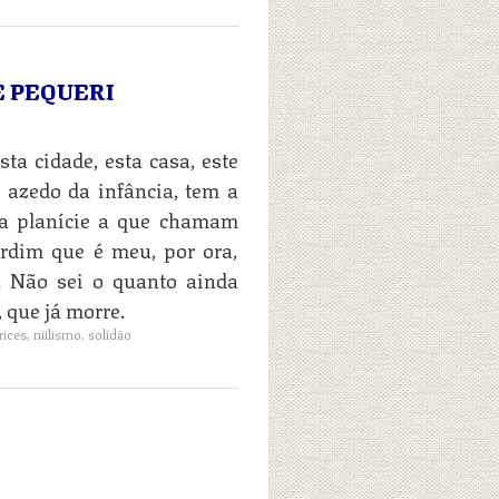
 PEQUERI
ta cidade, esta casa, este
 azedo da infância, tem a
da planície a que chamam
ardim que é meu, por ora,
 Não sei o quanto ainda
 que já morre.
rices
,
niilismo
,
solidão