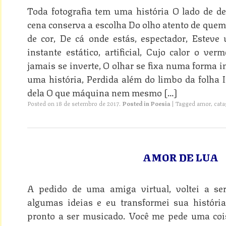
Toda fotografia tem uma história O lado de den
cena conserva a escolha Do olho atento de que
de cor, De cá onde estás, espectador, Esteve
instante estático, artificial, Cujo calor o ve
jamais se inverte, O olhar se fixa numa forma i
uma história, Perdida além do limbo da folha 
dela O que máquina nem mesmo […]
Posted on
18 de setembro de 2017
.
Posted in
Poesia
|
Tagged
amor
,
cata
AMOR DE LUA
A pedido de uma amiga virtual, voltei a ser
algumas ideias e eu transformei sua histó
pronto a ser musicado. Você me pede uma cois