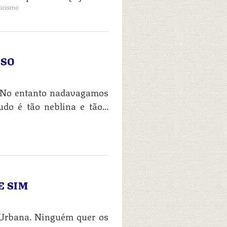
ticismo
ISO
 No entanto nadavagamos
udo é tão neblina e tão…
E SIM
 Urbana. Ninguém quer os