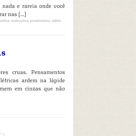
 nada e rareia onde você
rar nas […]
oritos
,
instruções
,
pessimismo
,
sátira
AS
res cruas. Pensamentos
létricas ardem na lápide
somem em cinzas que não