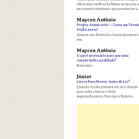
refrescante verificar há felizes excepções a
um corrente catecismo que presume ter o..
Maycon Antônio
o
Projeto Anime 2020 — Como me Tornei
Otaku aos 47
Animes são divertidos, basta encontrar 
seu.
Maycon Antônio
o
O que é necessário para que uma
canção tenha qualidade?
Bom texto.
Júnior
o
Livros Para Morrer Antes de Ler?
Quando vi pela primeira vez, eu ri demais
pois achei a lista e o título
engraçadíssimos. Pena que a Revista...