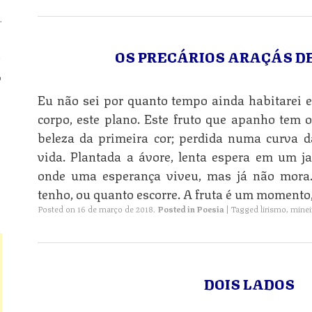
.
n
OS PRECÁRIOS ARAÇÁS DE
o
Eu não sei por quanto tempo ainda habitarei es
n
corpo, este plano. Este fruto que apanho tem o
beleza da primeira cor; perdida numa curva 
vida. Plantada a ávore, lenta espera em um j
onde uma esperança viveu, mas já não mora.
n
tenho, ou quanto escorre. A fruta é um momento,
Posted on
16 de março de 2018
.
Posted in
Poesia
|
Tagged
lirismo
,
minei
DOIS LADOS