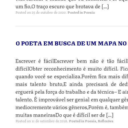
um fio,O traço escuro que brotava de […]
Posted on
25 de outubro de 2020
.
Posted in
Poesia
O POETA EM BUSCA DE UM MAPA NO
Escrever é fácilEscrever bem não é tão fácil
difícilObter reconhecimento é muito difícil. Fi
quando você se especializa.Porém fica mais dif
n
mais talento bruto,E ainda precisará de de
erguerá pela força do trabalho e da técnica– E a
talento. É improvável ser genial em qualquer gê
mediocremente vários gêneros,Porém é, também, 
n
muitas maneirasDo que é difícil ser de […]
Posted on
11 de setembro de 2018
.
Posted in
Poesia
,
Reflexões