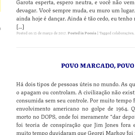
Garota esperta, espero neutra, e você não vem 
devagar. Você sempre muda, eu muro um lugar.
ainda hoje é dançar. Ainda é tão cedo, eu tenho
[…]
2
Posted on
15 de março de 2017
.
Posted in
Poesia
|
Tagged
colaborações
POVO MARCADO, POVO 
Há dois tipos de pessoas úteis no mundo. As qu
o apagam ou controlam. A civilização não exist
consumida sem seu controle. Por muito tempo fo
envolvimento americano no golpe de 1964. Q
morto no DOPS, onde foi meramente “dar depo
foi teoria de conspiração que Jim Jones fora
muito tempo duvidaram que Georgi Markov foi 