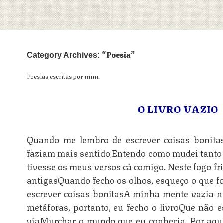
Poesia
Category Archives:
Poesias escritas por mim.
O LIVRO VAZIO
Quando me lembro de escrever coisas bonita
faziam mais sentido,Entendo como mudei tanto 
tivesse os meus versos cá comigo. Neste fogo f
antigasQuando fecho os olhos, esqueço o que fo
escrever coisas bonitasA minha mente vazia n
metáforas, portanto, eu fecho o livroQue não e
viaMurchar o mundo que eu conhecia. Por aqui