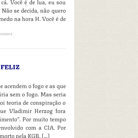
cá. Você é de lua, eu sou
 Não se decida, não quero
 medo na hora H. Você é de
,
música
FELIZ
e acendem o fogo e as que
iria sem o fogo. Mas seria
i teoria de conspiração o
ue Vladimir Herzog fora
imento”. Por muito tempo
 envolvido com a CIA. Por
morto pela KGB. […]