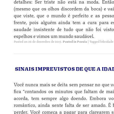
detalhes: Ser triste não está na moda. Entã
(mesmo que os olhos discordem da boca) e vai
que viste, que o mundo é perfeito e as pesso
frente, pois alguém ainda tem a cura para es
saudade insistente de tudo que não foi vis
espelhos e vimos um mundo saudável.
Posted on
26 de dezembro de 2015
.
Posted in
Poesia
|
Tagged
felicidade
SINAIS IMPREVISTOS DE QUE A ID
Você nunca mais se deita sem pensar no que vai
fica “contandos os minutos que faltam de ma
acorda, tem sempre algo doendo. Embora vo
romântico, ainda sente falta de ser amado. É f
perder. Você começa a pagar para clarearem s