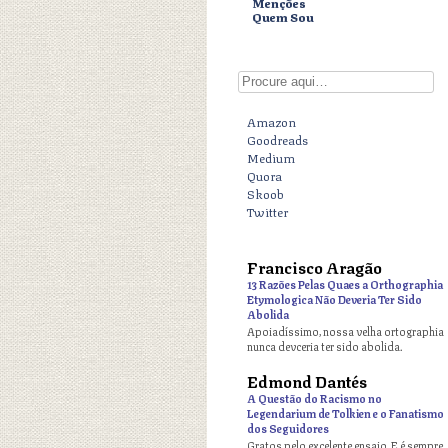
Menções
Quem Sou
Digite aqui
Amazon
Goodreads
Medium
Quora
Skoob
Twitter
Francisco Aragão
o
13 Razões Pelas Quaes a Orthographia
Etymologica Não Deveria Ter Sido
Abolida
Apoiadíssimo, nossa velha ortographia
nunca devceria ter sido abolida.
Edmond Dantés
o
A Questão do Racismo no
Legendarium de Tolkien e o Fanatismo
dos Seguidores
Gratos pelo excelente ensaio. E é sempre