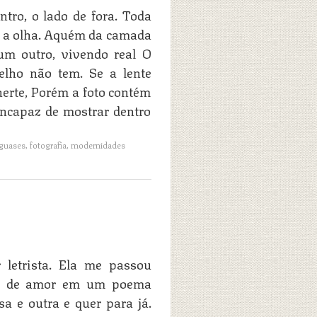
tro, o lado de fora. Toda
m a olha. Aquém da camada
 um outro, vivendo real O
rmelho não tem. Se a lente
nerte, Porém a foto contém
Incapaz de mostrar dentro
guases
,
fotografia
,
modernidades
 letrista. Ela me passou
ria de amor em um poema
a e outra e quer para já.