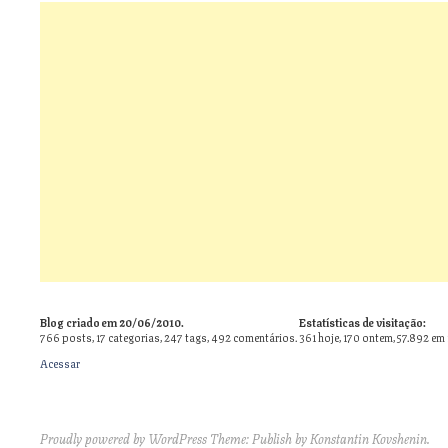
Blog criado em 20/06/2010.
Estatísticas de visitação:
766
posts,
17
categorias,
247
tags,
492
comentários.
361 hoje, 170 ontem, 57.892 em
Acessar
Proudly powered by WordPress
Theme: Publish by
Konstantin Kovshenin
.