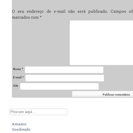
O seu endereço de e-mail não será publicado.
Campos obr
marcados com
*
Nome
*
E-mail
*
Site
Digite aqui
Amazon
Goodreads