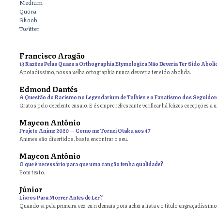
Medium
Quora
Skoob
Twitter
Francisco Aragão
13 Razões Pelas Quaes a Orthographia Etymologica Não Deveria Ter Sido Aboli
Apoiadíssimo, nossa velha ortographia nunca devceria ter sido abolida.
Edmond Dantés
A Questão do Racismo no Legendarium de Tolkien e o Fanatismo dos Seguidor
Gratos pelo excelente ensaio. E é sempre refrescante verificar há felizes excepções a 
Maycon Antônio
on
Projeto Anime 2020 — Como me Tornei Otaku aos 47
Animes são divertidos, basta encontrar o seu.
Maycon Antônio
on
O que é necessário para que uma canção tenha qualidade?
Bom texto.
Júnior
Livros Para Morrer Antes de Ler?
Quando vi pela primeira vez, eu ri demais pois achei a lista e o título engraçadíssimos