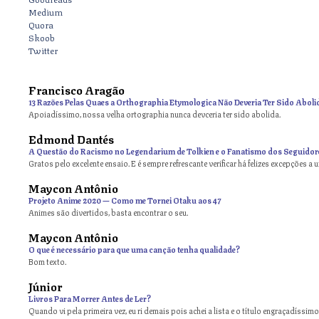
Medium
Quora
Skoob
Twitter
Francisco Aragão
13 Razões Pelas Quaes a Orthographia Etymologica Não Deveria Ter Sido Aboli
Apoiadíssimo, nossa velha ortographia nunca devceria ter sido abolida.
Edmond Dantés
A Questão do Racismo no Legendarium de Tolkien e o Fanatismo dos Seguidor
Gratos pelo excelente ensaio. E é sempre refrescante verificar há felizes excepções a 
Maycon Antônio
on
Projeto Anime 2020 — Como me Tornei Otaku aos 47
Animes são divertidos, basta encontrar o seu.
Maycon Antônio
on
O que é necessário para que uma canção tenha qualidade?
Bom texto.
Júnior
Livros Para Morrer Antes de Ler?
Quando vi pela primeira vez, eu ri demais pois achei a lista e o título engraçadíssimos