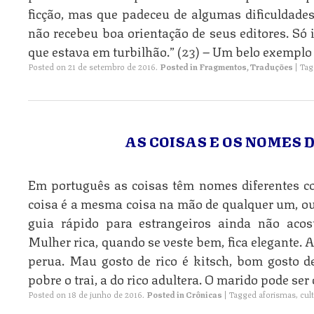
ficção, mas que padeceu de algumas dificuldades
não recebeu boa orientação de seus editores. Só i
que estava em turbilhão.” (23) – Um belo exemplo
Posted on
21 de setembro de 2016
.
Posted in
Fragmentos
,
Traduções
|
Ta
AS COISAS E OS NOMES 
Em português as coisas têm nomes diferentes c
coisa é a mesma coisa na mão de qualquer um, ou
guia rápido para estrangeiros ainda não aco
Mulher rica, quando se veste bem, fica elegante. 
perua. Mau gosto de rico é kitsch, bom gosto d
pobre o trai, a do rico adultera. O marido pode ser
Posted on
18 de junho de 2016
.
Posted in
Crônicas
|
Tagged
aforismas
,
cul