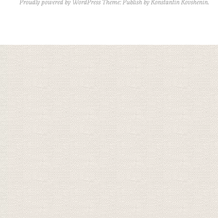
Proudly powered by WordPress
Theme: Publish by
Konstantin Kovshenin
.