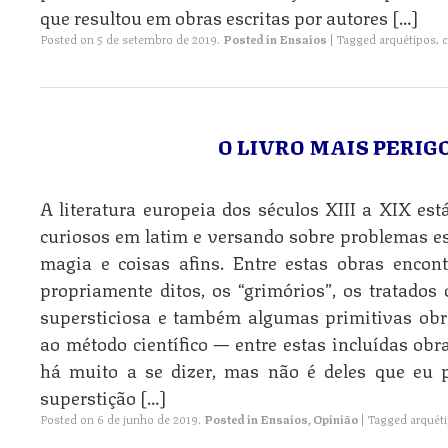
que resultou em obras escritas por autores […]
Posted on
5 de setembro de 2019
.
Posted in
Ensaios
|
Tagged
arquétipos
,
c
O LIVRO MAIS PERIG
A literatura europeia dos séculos XIII a XIX est
curiosos em latim e versando sobre problemas espi
magia e coisas afins. Entre estas obras encont
propriamente ditos, os “grimórios”, os tratados 
supersticiosa e também algumas primitivas obra
ao método científico — entre estas incluídas obr
há muito a se dizer, mas não é deles que eu 
superstição […]
Posted on
6 de junho de 2019
.
Posted in
Ensaios
,
Opinião
|
Tagged
arquét