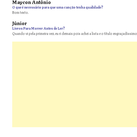
Maycon Antônio
on
O que é necessário para que uma canção tenha qualidade?
Bom texto.
Júnior
Livros Para Morrer Antes de Ler?
Quando vi pela primeira vez, eu ri demais pois achei a lista e o título engraçadíssimos