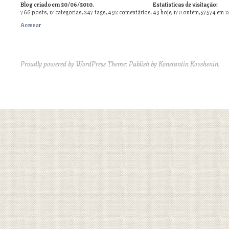
Blog criado em 20/06/2010.
Estatísticas de visitação:
766
posts,
17
categorias,
247
tags,
492
comentários.
43 hoje, 170 ontem, 57.574 em 1
Acessar
Proudly powered by WordPress
Theme: Publish by
Konstantin Kovshenin
.