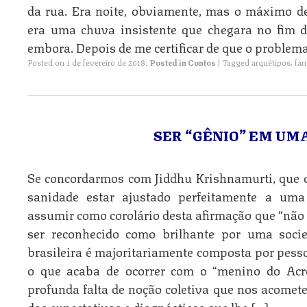
da rua. Era noite, obviamente, mas o máximo de
era uma chuva insistente que chegara no fim 
embora. Depois de me certificar de que o problem
Posted on
1 de fevereiro de 2018
.
Posted in
Contos
|
Tagged
arquétipos
,
fan
SER “GÊNIO” EM UM
Se concordarmos com Jiddhu Krishnamurti, que d
sanidade estar ajustado perfeitamente a uma
assumir como corolário desta afirmação que “não 
ser reconhecido como brilhante por uma soci
brasileira é majoritariamente composta por pes
o que acaba de ocorrer com o “menino do Acr
profunda falta de noção coletiva que nos acomet
das expectativas e diagnósticos que lhe […]