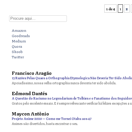
1 de 4
1
2
Post navigation
Digite aqui
Amazon
Goodreads
Medium
Quora
Skoob
Twitter
Francisco Aragão
13 Razões Pelas Quaes a Orthographia Etymologica Não Deveria Ter Sido Aboli
Apoiadíssimo, nossa velha ortographia nunca devceria ter sido abolida.
Edmond Dantés
A Questão do Racismo no Legendarium de Tolkien e o Fanatismo dos Seguidor
Gratos pelo excelente ensaio. E é sempre refrescante verificar há felizes excepções a 
Maycon Antônio
on
Projeto Anime 2020 — Como me Tornei Otaku aos 47
Animes são divertidos, basta encontrar o seu.