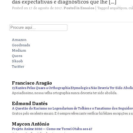
das expectativas e diagnósticos que lhe […]
Posted on
17 de agosto de 2017
.
Posted in
Ensaios
|
Tagged
arquétipos
,
cu
Digite aqui
Amazon
Goodreads
Medium
Quora
Skoob
Twitter
Francisco Aragão
13 Razões Pelas Quaes a Orthographia Etymologica Não Deveria Ter Sido Aboli
Apoiadíssimo, nossa velha ortographia nunca devceria ter sido abolida.
Edmond Dantés
A Questão do Racismo no Legendarium de Tolkien e o Fanatismo dos Seguidor
Gratos pelo excelente ensaio. E é sempre refrescante verificar há felizes excepções a 
Maycon Antônio
on
Projeto Anime 2020 — Como me Tornei Otaku aos 47