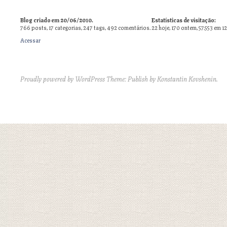
Blog criado em 20/06/2010.
Estatísticas de visitação:
766
posts,
17
categorias,
247
tags,
492
comentários.
22 hoje, 170 ontem, 57.553 em 1
Acessar
Proudly powered by WordPress
Theme: Publish by
Konstantin Kovshenin
.