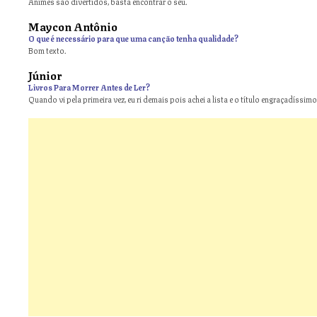
Animes são divertidos, basta encontrar o seu.
Maycon Antônio
on
O que é necessário para que uma canção tenha qualidade?
Bom texto.
Júnior
Livros Para Morrer Antes de Ler?
Quando vi pela primeira vez, eu ri demais pois achei a lista e o título engraçadíssimos