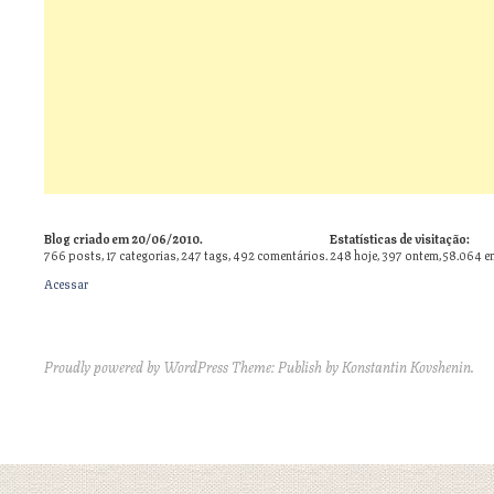
Blog criado em 20/06/2010.
Estatísticas de visitação:
766
posts,
17
categorias,
247
tags,
492
comentários.
248 hoje, 397 ontem, 58.064 e
Acessar
Proudly powered by WordPress
Theme: Publish by
Konstantin Kovshenin
.