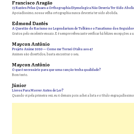
Francisco Aragão
13 Razões Pelas Quaes a Orthographia Etymologica Não Deveria Ter Sido Aboli
Apoiadíssimo, nossa velha ortographia nunca devceria ter sido abolida.
Edmond Dantés
A Questão do Racismo no Legendarium de Tolkien e o Fanatismo dos Seguidor
Gratos pelo excelente ensaio. E é sempre refrescante verificar há felizes excepções a 
Maycon Antônio
on
Projeto Anime 2020 — Como me Tornei Otaku aos 47
Animes são divertidos, basta encontrar o seu.
Maycon Antônio
on
O que é necessário para que uma canção tenha qualidade?
Bom texto.
Júnior
Livros Para Morrer Antes de Ler?
Quando vi pela primeira vez, eu ri demais pois achei a lista e o título engraçadíssimos