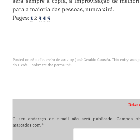
será sempre a cópia, a improvisação de melhori
para a maioria das pessoas, nunca virá.
Pages:
1
2
3
4
5
Posted on
28 de fevereiro de 2017
by
José Geraldo Gouvêa
. This entry was 
do Herói
. Bookmark the
permalink
.
Post navigation
Deixe 
O seu endereço de e-mail não será publicado.
Campos obr
marcados com
*