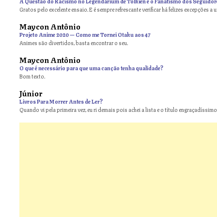
A Questão do Racismo no Legendarium de Tolkien e o Fanatismo dos Seguidor
Gratos pelo excelente ensaio. E é sempre refrescante verificar há felizes excepções a 
Maycon Antônio
on
Projeto Anime 2020 — Como me Tornei Otaku aos 47
Animes são divertidos, basta encontrar o seu.
Maycon Antônio
on
O que é necessário para que uma canção tenha qualidade?
Bom texto.
Júnior
Livros Para Morrer Antes de Ler?
Quando vi pela primeira vez, eu ri demais pois achei a lista e o título engraçadíssimos