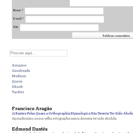
Nome
*
E-mail
*
Site
Digite aqui
Amazon
Goodreads
Medium
Quora
Skoob
Twitter
Francisco Aragão
13 Razões Pelas Quaes a Orthographia Etymologica Não Deveria Ter Sido Aboli
Apoiadíssimo, nossa velha ortographia nunca devceria ter sido abolida.
Edmond Dantés