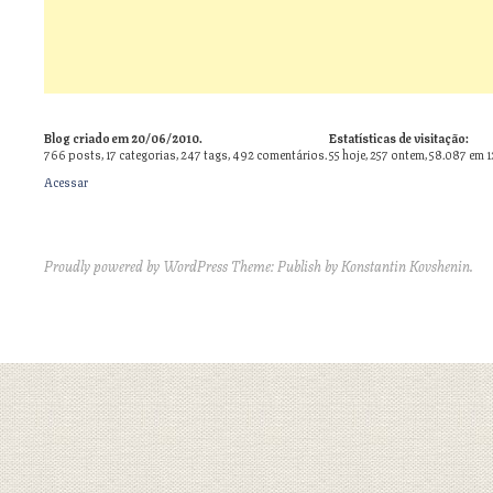
Blog criado em 20/06/2010.
Estatísticas de visitação:
766
posts,
17
categorias,
247
tags,
492
comentários.
55 hoje, 257 ontem, 58.087 em 
Acessar
Proudly powered by WordPress
Theme: Publish by
Konstantin Kovshenin
.