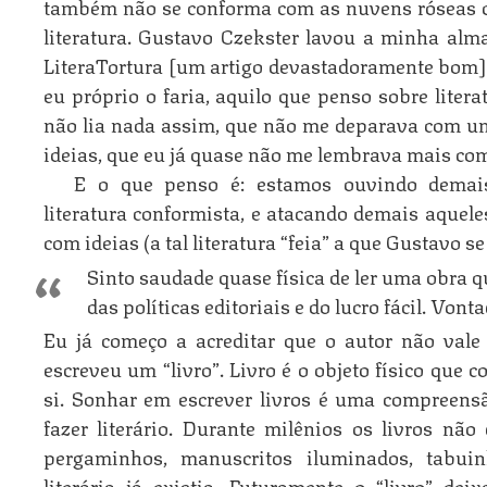
também não se conforma com as nuvens róseas 
literatura. Gustavo Czekster lavou a minha alm
LiteraTortura [um artigo devastadoramente bom]
eu próprio o faria, aquilo que penso sobre liter
não lia nada assim, que não me deparava com u
ideias, que eu já quase não me lembrava mais co
E o que penso é: estamos ouvindo dema
literatura conformista, e atacando demais aquel
com ideias (a tal literatura “feia” a que Gustavo se 
Sinto saudade quase física de ler uma obra 
das políticas editoriais e do lucro fácil. Vontad
Eu já começo a acreditar que o autor não vale 
escreveu um “livro”. Livro é o objeto físico que 
si. Sonhar em escrever livros é uma compreensão 
fazer literário. Durante milênios os livros não 
pergaminhos, manuscritos iluminados, tabui
literária já existia. Futuramente o “livro” dei