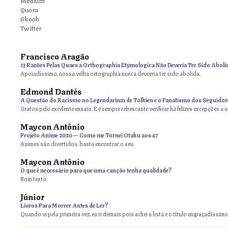
Quora
Skoob
Twitter
Francisco Aragão
13 Razões Pelas Quaes a Orthographia Etymologica Não Deveria Ter Sido Aboli
Apoiadíssimo, nossa velha ortographia nunca devceria ter sido abolida.
Edmond Dantés
A Questão do Racismo no Legendarium de Tolkien e o Fanatismo dos Seguidor
Gratos pelo excelente ensaio. E é sempre refrescante verificar há felizes excepções a 
Maycon Antônio
on
Projeto Anime 2020 — Como me Tornei Otaku aos 47
Animes são divertidos, basta encontrar o seu.
Maycon Antônio
on
O que é necessário para que uma canção tenha qualidade?
Bom texto.
Júnior
Livros Para Morrer Antes de Ler?
Quando vi pela primeira vez, eu ri demais pois achei a lista e o título engraçadíssimos