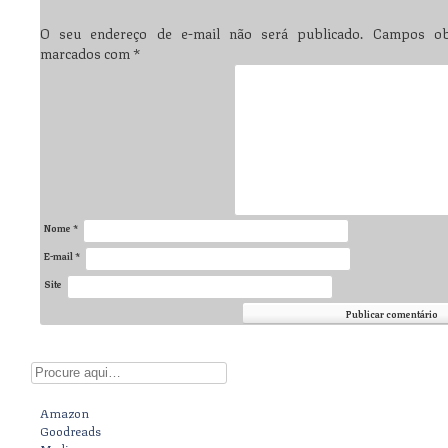
O seu endereço de e-mail não será publicado.
Campos obr
marcados com
*
Nome
*
E-mail
*
Site
Digite aqui
Amazon
Goodreads
Medium