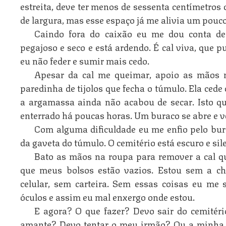
estreita, deve ter menos de sessenta centímetros 
de largura, mas esse espaço já me alivia um pouco
Caindo fora do caixão eu me dou conta d
pegajoso e seco e está ardendo. É cal viva, que 
eu não feder e sumir mais cedo.
Apesar da cal me queimar, apoio as mãos 
paredinha de tijolos que fecha o túmulo. Ela ced
a argamassa ainda não acabou de secar. Isto qu
enterrado há poucas horas. Um buraco se abre e vej
Com alguma dificuldade eu me enfio pelo bura
da gaveta do túmulo. O cemitério está escuro e sil
Bato as mãos na roupa para remover a cal qu
que meus bolsos estão vazios. Estou sem a ch
celular, sem carteira. Sem essas coisas eu me
óculos e assim eu mal enxergo onde estou.
E agora? O que fazer? Devo sair do cemitéri
amante? Devo tentar o meu irmão? Ou a minha