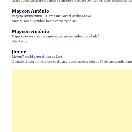
Gratos pelo excelente ensaio. E é sempre refrescante verificar há felizes excepções a 
Maycon Antônio
on
Projeto Anime 2020 — Como me Tornei Otaku aos 47
Animes são divertidos, basta encontrar o seu.
Maycon Antônio
on
O que é necessário para que uma canção tenha qualidade?
Bom texto.
Júnior
Livros Para Morrer Antes de Ler?
Quando vi pela primeira vez, eu ri demais pois achei a lista e o título engraçadíssimos