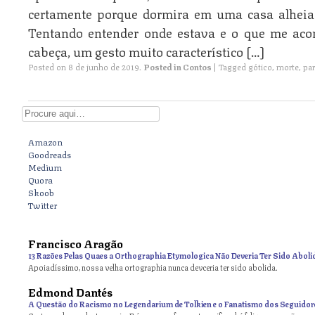
certamente porque dormira em uma casa alheia
Tentando entender onde estava e o que me acont
cabeça, um gesto muito característico […]
Posted on
8 de junho de 2019
.
Posted in
Contos
|
Tagged
gótico
,
morte
,
pa
Digite aqui
Amazon
Goodreads
Medium
Quora
Skoob
Twitter
Francisco Aragão
13 Razões Pelas Quaes a Orthographia Etymologica Não Deveria Ter Sido Aboli
Apoiadíssimo, nossa velha ortographia nunca devceria ter sido abolida.
Edmond Dantés
A Questão do Racismo no Legendarium de Tolkien e o Fanatismo dos Seguidor