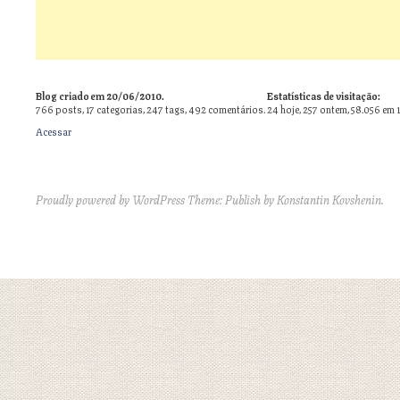
Blog criado em 20/06/2010.
Estatísticas de visitação:
766
posts,
17
categorias,
247
tags,
492
comentários.
24 hoje, 257 ontem, 58.056 em 
Acessar
Proudly powered by WordPress
Theme: Publish by
Konstantin Kovshenin
.