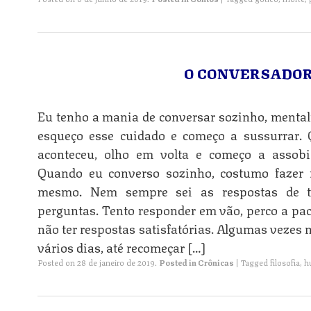
O CONVERSADO
Eu tenho a mania de conversar sozinho, mental
esqueço esse cuidado e começo a sussurrar.
aconteceu, olho em volta e começo a assobi
Quando eu converso sozinho, costumo fazer
n
mesmo. Nem sempre sei as respostas de to
perguntas. Tento responder em vão, perco a p
não ter respostas satisfatórias. Algumas vezes 
vários dias, até recomeçar […]
Posted on
28 de janeiro de 2019
.
Posted in
Crônicas
|
Tagged
filosofia
,
h
n