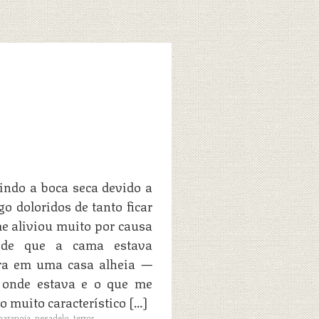
indo a boca seca devido a
 doloridos de tanto ficar
e aliviou muito por causa
a de que a cama estava
ra em uma casa alheia —
r onde estava e o que me
o muito característico […]
paranoia
,
pesadelo
,
terror