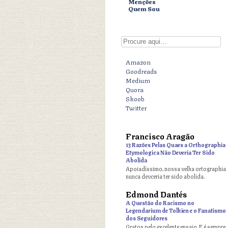
Menções
Quem Sou
Digite aqui
Amazon
Goodreads
Medium
Quora
Skoob
Twitter
Francisco Aragão
o
13 Razões Pelas Quaes a Orthographia
Etymologica Não Deveria Ter Sido
Abolida
Apoiadíssimo, nossa velha ortographia
nunca devceria ter sido abolida.
Edmond Dantés
o
A Questão do Racismo no
Legendarium de Tolkien e o Fanatismo
dos Seguidores
Gratos pelo excelente ensaio. E é sempre