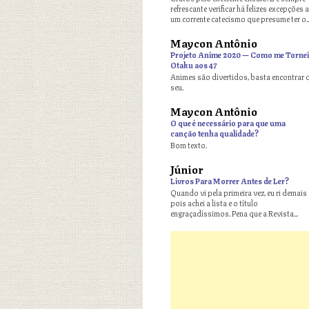
refrescante verificar há felizes excepções a
um corrente catecismo que presume ter o..
Maycon Antônio
o
Projeto Anime 2020 — Como me Tornei
Otaku aos 47
Animes são divertidos, basta encontrar 
seu.
Maycon Antônio
o
O que é necessário para que uma
canção tenha qualidade?
Bom texto.
Júnior
o
Livros Para Morrer Antes de Ler?
Quando vi pela primeira vez, eu ri demais
pois achei a lista e o título
engraçadíssimos. Pena que a Revista...