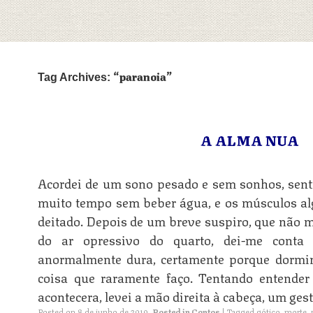
paranoia
Tag Archives:
A ALMA NUA
Acordei de um sono pesado e sem sonhos, sent
muito tempo sem beber água, e os músculos algo
deitado. Depois de um breve suspiro, que não m
do ar opressivo do quarto, dei-me cont
anormalmente dura, certamente porque dormi
coisa que raramente faço. Tentando entende
acontecera, levei a mão direita à cabeça, um gest
Posted on
8 de junho de 2019
.
Posted in
Contos
|
Tagged
gótico
,
morte
,