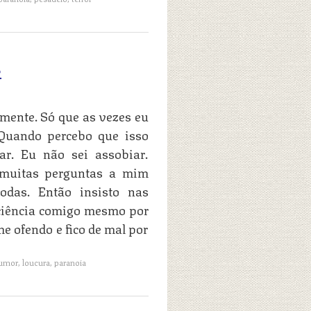
R
mente. Só que as vezes eu
 Quando percebo que isso
ar. Eu não sei assobiar.
 muitas perguntas a mim
das. Então insisto nas
aciência comigo mesmo por
me ofendo e fico de mal por
umor
,
loucura
,
paranoia