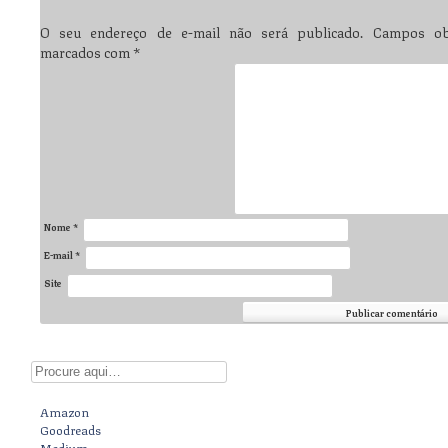
O seu endereço de e-mail não será publicado.
Campos obr
marcados com
*
Nome
*
E-mail
*
Site
Digite aqui
Amazon
Goodreads
Medium