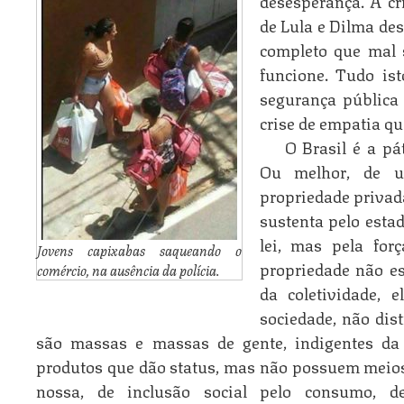
desesperança. A cr
de Lula e Dilma d
completo que mal 
funcione. Tudo is
segurança pública 
crise de empatia qu
O Brasil é a pá
Ou melhor, de um
propriedade privad
sustenta pelo estad
lei, mas pela for
Jovens capixabas saqueando o
propriedade não es
comércio, na ausência da polícia.
da coletividade, 
sociedade, não dist
são massas e massas de gente, indigentes da
produtos que dão status, mas não possuem meios p
nossa, de inclusão social pelo consumo, de 