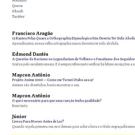
Quora
Skoob
Twitter
Francisco Aragão
13 Razões Pelas Quaes a Orthographia Etymologica Não Deveria Ter Sido Aboli
Apoiadíssimo, nossa velha ortographia nunca devceria ter sido abolida.
Edmond Dantés
A Questão do Racismo no Legendarium de Tolkien e o Fanatismo dos Seguidor
Gratos pelo excelente ensaio. E é sempre refrescante verificar há felizes excepções a 
Maycon Antônio
on
Projeto Anime 2020 — Como me Tornei Otaku aos 47
Animes são divertidos, basta encontrar o seu.
Maycon Antônio
on
O que é necessário para que uma canção tenha qualidade?
Bom texto.
Júnior
Livros Para Morrer Antes de Ler?
Quando vi pela primeira vez, eu ri demais pois achei a lista e o título engraçadíssimos