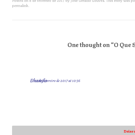
Posted on
8 de fevereiro de 2017
by
José Geraldo Gouvêa
. This entry was p
permalink
.
Post navigation
One thought on “
O Que S
Dhanylo
12 de fevereiro de 2017 at 10:36
É como já dizia a música.
“Vou aproveitar a pomba branca aposentada,
pra levar pro diabo minha carta.”
Deixe 