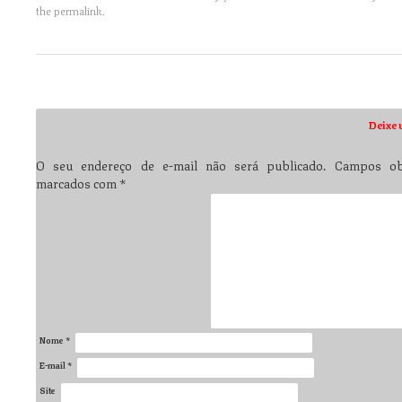
the
permalink
.
Post navigation
Deixe 
O seu endereço de e-mail não será publicado.
Campos obr
marcados com
*
Nome
*
E-mail
*
Site