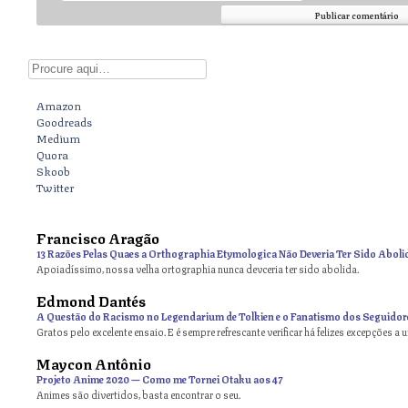
Digite aqui
Amazon
Goodreads
Medium
Quora
Skoob
Twitter
Francisco Aragão
13 Razões Pelas Quaes a Orthographia Etymologica Não Deveria Ter Sido Aboli
Apoiadíssimo, nossa velha ortographia nunca devceria ter sido abolida.
Edmond Dantés
A Questão do Racismo no Legendarium de Tolkien e o Fanatismo dos Seguidor
Gratos pelo excelente ensaio. E é sempre refrescante verificar há felizes excepções a 
Maycon Antônio
on
Projeto Anime 2020 — Como me Tornei Otaku aos 47
Animes são divertidos, basta encontrar o seu.