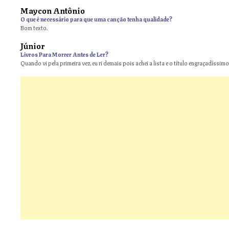
Maycon Antônio
on
O que é necessário para que uma canção tenha qualidade?
Bom texto.
Júnior
Livros Para Morrer Antes de Ler?
Quando vi pela primeira vez, eu ri demais pois achei a lista e o título engraçadíssimos