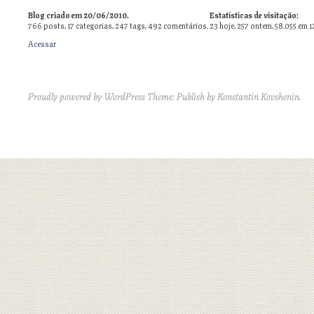
Blog criado em 20/06/2010.
Estatísticas de visitação:
766
posts,
17
categorias,
247
tags,
492
comentários.
23 hoje, 257 ontem, 58.055 em 1
Acessar
Proudly powered by WordPress
Theme: Publish by
Konstantin Kovshenin
.