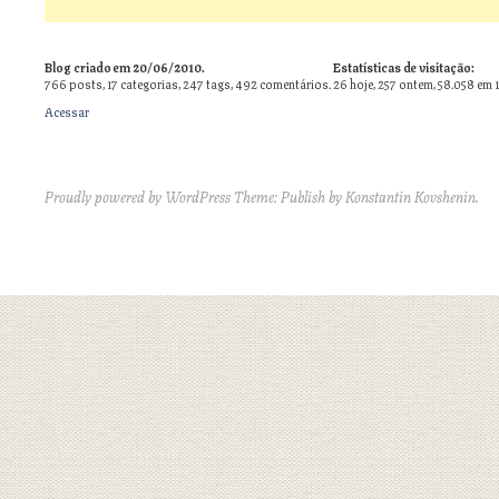
Blog criado em 20/06/2010.
Estatísticas de visitação:
766
posts,
17
categorias,
247
tags,
492
comentários.
26 hoje, 257 ontem, 58.058 em 
Acessar
Proudly powered by WordPress
Theme: Publish by
Konstantin Kovshenin
.