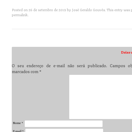
Posted on
26 de setembro de 2019
by
José Geraldo Gouvêa
. This entry was
permalink
.
Post navigation
Deixe 
O seu endereço de e-mail não será publicado.
Campos obr
marcados com
*
Nome
*
E-mail
*