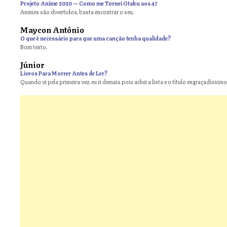
Projeto Anime 2020 — Como me Tornei Otaku aos 47
Animes são divertidos, basta encontrar o seu.
Maycon Antônio
on
O que é necessário para que uma canção tenha qualidade?
Bom texto.
Júnior
Livros Para Morrer Antes de Ler?
Quando vi pela primeira vez, eu ri demais pois achei a lista e o título engraçadíssimos