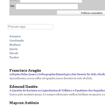
Site
Digite aqui
Amazon
Goodreads
Medium
Quora
Skoob
Twitter
Francisco Aragão
13 Razões Pelas Quaes a Orthographia Etymologica Não Deveria Ter Sido Aboli
Apoiadíssimo, nossa velha ortographia nunca devceria ter sido abolida.
Edmond Dantés
A Questão do Racismo no Legendarium de Tolkien e o Fanatismo dos Seguidor
Gratos pelo excelente ensaio. E é sempre refrescante verificar há felizes excepções a 
Maycon Antônio
on