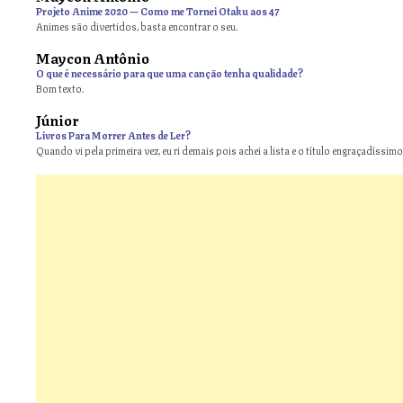
Projeto Anime 2020 — Como me Tornei Otaku aos 47
Animes são divertidos, basta encontrar o seu.
Maycon Antônio
on
O que é necessário para que uma canção tenha qualidade?
Bom texto.
Júnior
Livros Para Morrer Antes de Ler?
Quando vi pela primeira vez, eu ri demais pois achei a lista e o título engraçadíssimos