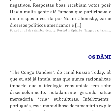
negativos. Respostas boas recebiam votos posi
Havia muita gente até famosa que participava do
uma resposta escrita por Noam Chomsky, vári
diversos políticos americanos e […]
Posted on
26 de setembro de 2019
.
Posted in
Opinião
|
Tagged
capitalismo
OS DÂND
“The Congo Dandies”, do canal Russia Today, a
que eu até já intuía, mas que nunca racionalizar
impacto que a ideologia consumista tem sob
desenvolvimento, notadamente gerando situ
mercadoria *cria* subculturas. Infelizmen
português, esse maravilhoso documentário expli