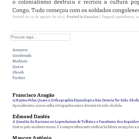
o colonialismo destruiu e recriou a cultura po
Congo. Tudo começou com os soldados congoleses
Posted on
19 de agosto de 2017
.
Posted in
Ensaios
|
Tagged
capitalismo
,
c
Digite aqui
Amazon
Goodreads
Medium
Quora
Skoob
Twitter
Francisco Aragão
13 Razões Pelas Quaes a Orthographia Etymologica Não Deveria Ter Sido Aboli
Apoiadíssimo, nossa velha ortographia nunca devceria ter sido abolida.
Edmond Dantés
A Questão do Racismo no Legendarium de Tolkien e o Fanatismo dos Seguidor
Gratos pelo excelente ensaio. E é sempre refrescante verificar há felizes excepções a 
Maycon Antônio
on