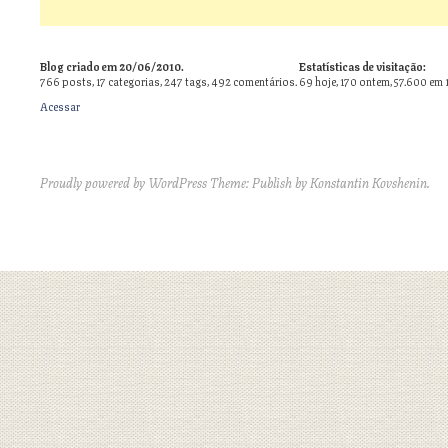
Blog criado em 20/06/2010.
Estatísticas de visitação:
766
posts,
17
categorias,
247
tags,
492
comentários.
69 hoje, 170 ontem, 57.600 em 
Acessar
Proudly powered by WordPress
Theme: Publish by
Konstantin Kovshenin
.