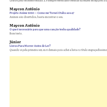
Gratos pelo excelente ensaio. E é sempre refrescante verificar há felizes excepções a 
Maycon Antônio
on
Projeto Anime 2020 — Como me Tornei Otaku aos 47
Animes são divertidos, basta encontrar o seu.
Maycon Antônio
on
O que é necessário para que uma canção tenha qualidade?
Bom texto.
Júnior
Livros Para Morrer Antes de Ler?
Quando vi pela primeira vez, eu ri demais pois achei a lista e o título engraçadíssimos