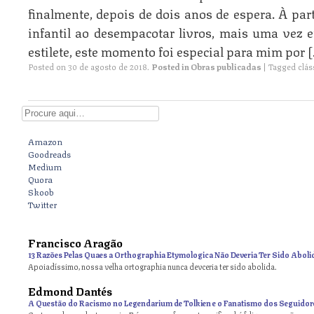
finalmente, depois de dois anos de espera. À par
infantil ao desempacotar livros, mais uma vez 
estilete, este momento foi especial para mim por 
Posted on
30 de agosto de 2018
.
Posted in
Obras publicadas
|
Tagged
clás
Digite aqui
Amazon
Goodreads
Medium
Quora
Skoob
Twitter
Francisco Aragão
13 Razões Pelas Quaes a Orthographia Etymologica Não Deveria Ter Sido Aboli
Apoiadíssimo, nossa velha ortographia nunca devceria ter sido abolida.
Edmond Dantés
A Questão do Racismo no Legendarium de Tolkien e o Fanatismo dos Seguidor