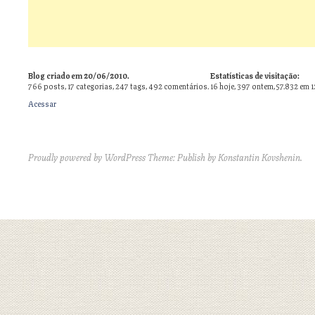
Blog criado em 20/06/2010.
Estatísticas de visitação:
766
posts,
17
categorias,
247
tags,
492
comentários.
16 hoje, 397 ontem, 57.832 em 
Acessar
Proudly powered by WordPress
Theme: Publish by
Konstantin Kovshenin
.