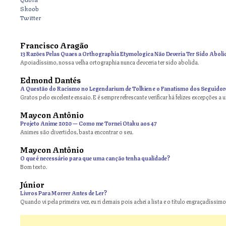
Skoob
Twitter
Francisco Aragão
13 Razões Pelas Quaes a Orthographia Etymologica Não Deveria Ter Sido Aboli
Apoiadíssimo, nossa velha ortographia nunca devceria ter sido abolida.
Edmond Dantés
A Questão do Racismo no Legendarium de Tolkien e o Fanatismo dos Seguidor
Gratos pelo excelente ensaio. E é sempre refrescante verificar há felizes excepções a 
Maycon Antônio
on
Projeto Anime 2020 — Como me Tornei Otaku aos 47
Animes são divertidos, basta encontrar o seu.
Maycon Antônio
on
O que é necessário para que uma canção tenha qualidade?
Bom texto.
Júnior
Livros Para Morrer Antes de Ler?
Quando vi pela primeira vez, eu ri demais pois achei a lista e o título engraçadíssimos