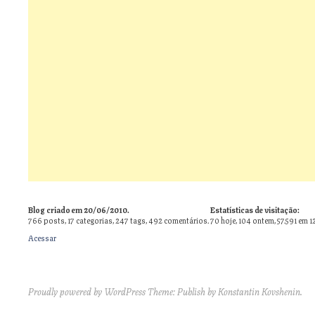
Blog criado em 20/06/2010.
Estatísticas de visitação:
766
posts,
17
categorias,
247
tags,
492
comentários.
70 hoje, 104 ontem, 57.591 em 1
Acessar
Proudly powered by WordPress
Theme: Publish by
Konstantin Kovshenin
.