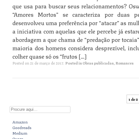
que usa para buscar seus relacionamentos? Oswa
“Amores Mortos” se caracteriza por duas pec
desenvolveu uma preferência por “atacar” as mulh
a iniciativa com aquelas que ele percebe já estar
abordagem a que chama de “predação por tocaia”.
maioria dos homens considera desprezível, inclu
colher quase só os “frutos […]
Posted on
21 de março de 2017
.
Posted in
Obras publicadas
,
Romances
1 de 2
Post navigation
Digite aqui
Amazon
Goodreads
Medium
Quora